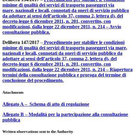
minime di qualità dei servizi di trasporto passeggeri via
mare, nazionali e locali, connotati da oneri di servizio pubblico
da adottare ai sensi dell’articolo 37, comma 2, lettera d), del
decreto-legge 6 dicembre 2011, n. 201, convertito, con
modificazioni, dalla legge 22 dicembre 2011, n. 214 – Avvio
consultazione pubblica.
Delibera 147/2017
–
Procedimento per stabilire le condizioni
minime di qualità dei servizi di trasporto passeggeri via mare,
nazionali e locali, connotati da oneri di servizio pubblico da
adottare ai sensi dell’articolo 37, comma 2, lettera d), del
decreto-legge 6 dicembre 2011, n. 201, convertito, con
modificazioni, dalla legge 22 dicembre 2011, n. 214 – Riapertura
termini della consultazione pubblica e proroga del termine di
conclusione del procedimento.
Attachments
Allegato A – Schema di atto di regolazione
Allegato B – Modalità per la partecipazione alla consultazione
pubblica
Written observations sent to the Authority