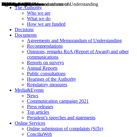
Decisions
Opinions
Public consultations
Hearings
Recommendations
Agreements and Memorandums of Understanding
Relazioni annuali
Misure di regolazione
News
Press Releases
Bollettini ART
Convegni ART
President’s interviews
Top articles
President’s speeches and statements
2004
2005
2010
2013
2014
2015
2016
2017
2018
2019
202
2020
2021
2022
2023
2024
2025
2026
Aereo
Marittimo
Terrestre
The Authority
Who we are
What we do
How we are funded
Decisions
Documents
Agreements and Memorandum of Understanding
Recommendations
Opinions, remarks RoA (Report of Award) and other
communications
Reports on surveys
Annual Reports
Public consultations
Hearings of the Authority
Regulatory measures
Media&Events
News
Communication campaign 2021
Press releases
Top articles
President’s speeches and statements
Online Services
Online submission of complaints (SiTe)
ConciliaWeb