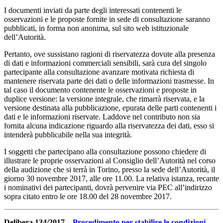
I documenti inviati da parte degli interessati contenenti le
osservazioni e le proposte fornite in sede di consultazione saranno
pubblicati, in forma non anonima, sul sito web istituzionale
dell’Autorità.
Pertanto, ove sussistano ragioni di riservatezza dovute alla presenza
di dati e informazioni commerciali sensibili, sarà cura del singolo
partecipante alla consultazione avanzare motivata richiesta di
mantenere riservata parte dei dati o delle informazioni trasmesse. In
tal caso il documento contenente le osservazioni e proposte in
duplice versione: la versione integrale, che rimarrà riservata, e la
versione destinata alla pubblicazione, epurata delle parti contenenti i
dati e le informazioni riservate. Laddove nel contributo non sia
fornita alcuna indicazione riguardo alla riservatezza dei dati, esso si
intenderà pubblicabile nella sua integrità.
I soggetti che partecipano alla consultazione possono chiedere di
illustrare le proprie osservazioni al Consiglio dell’Autorità nel corso
della audizione che si terrà in Torino, presso la sede dell’Autorità, il
giorno 30 novembre 2017, alle ore 11.00. La relativa istanza, recante
i nominativi dei partecipanti, dovrà pervenire via PEC all’indirizzo
sopra citato entro le ore 18.00 del 28 novembre 2017.
Delibera 134/2017
–
Procedimento per stabilire le condizioni