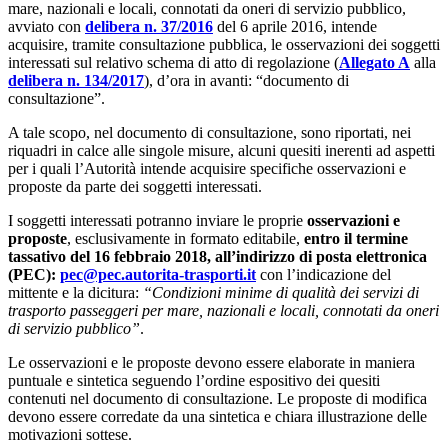
mare, nazionali e locali, connotati da oneri di servizio pubblico,
avviato con
delibera n. 37/2016
del 6 aprile 2016, intende
acquisire, tramite consultazione pubblica, le osservazioni dei soggetti
interessati sul relativo schema di atto di regolazione (
Allegato A
alla
delibera n. 134/2017
), d’ora in avanti: “documento di
consultazione”.
A tale scopo, nel documento di consultazione, sono riportati, nei
riquadri in calce alle singole misure, alcuni quesiti inerenti ad aspetti
per i quali l’Autorità intende acquisire specifiche osservazioni e
proposte da parte dei soggetti interessati.
I soggetti interessati potranno inviare le proprie
osservazioni e
proposte
, esclusivamente in formato editabile,
entro il termine
tassativo del 16 febbraio 2018, all’indirizzo di posta elettronica
(PEC):
pec@pec.autorita-trasporti.it
con l’indicazione del
mittente e la dicitura:
“Condizioni minime di qualità dei servizi di
trasporto passeggeri per mare, nazionali e locali, connotati da oneri
di servizio pubblico”
.
Le osservazioni e le proposte devono essere elaborate in maniera
puntuale e sintetica seguendo l’ordine espositivo dei quesiti
contenuti nel documento di consultazione. Le proposte di modifica
devono essere corredate da una sintetica e chiara illustrazione delle
motivazioni sottese.