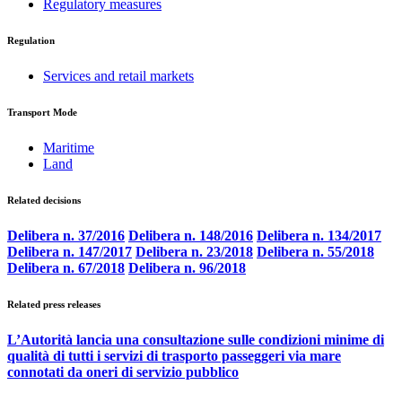
Regulatory measures
Regulation
Services and retail markets
Transport Mode
Maritime
Land
Related decisions
Delibera n. 37/2016
Delibera n. 148/2016
Delibera n. 134/2017
Delibera n. 147/2017
Delibera n. 23/2018
Delibera n. 55/2018
Delibera n. 67/2018
Delibera n. 96/2018
Related press releases
L’Autorità lancia una consultazione sulle condizioni minime di
qualità di tutti i servizi di trasporto passeggeri via mare
connotati da oneri di servizio pubblico