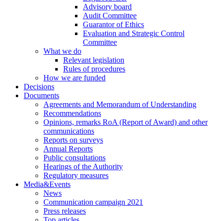
Advisory board
Audit Committee
Guarantor of Ethics
Evaluation and Strategic Control
Committee
What we do
Relevant legislation
Rules of procedures
How we are funded
Decisions
Documents
Agreements and Memorandum of Understanding
Recommendations
Opinions, remarks RoA (Report of Award) and other
communications
Reports on surveys
Annual Reports
Public consultations
Hearings of the Authority
Regulatory measures
Media&Events
News
Communication campaign 2021
Press releases
Top articles