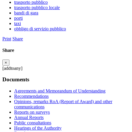
trasporto pubblico
trasporto pubblico locale
bandi di gara
porti
taxi
obbligo di servizio pubblico
Print
Share
Share
×
[addtoany]
Documents
Agreements and Memorandum of Understanding
Recommendations
Opinions, remarks RoA (Report of Award) and other
communications
Reports on surveys
Annual Reports
Public consultations
Hearings of the Authority