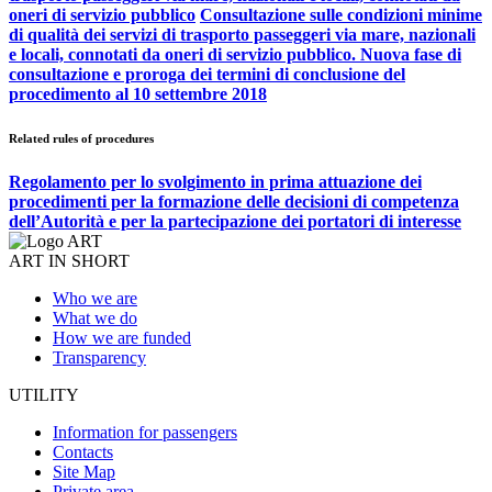
oneri di servizio pubblico
Consultazione sulle condizioni minime
di qualità dei servizi di trasporto passeggeri via mare, nazionali
e locali, connotati da oneri di servizio pubblico. Nuova fase di
consultazione e proroga dei termini di conclusione del
procedimento al 10 settembre 2018
Related rules of procedures
Regolamento per lo svolgimento in prima attuazione dei
procedimenti per la formazione delle decisioni di competenza
dell’Autorità e per la partecipazione dei portatori di interesse
ART IN SHORT
Who we are
What we do
How we are funded
Transparency
UTILITY
Information for passengers
Contacts
Site Map
Private area