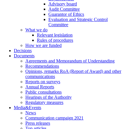
Advisory board
Audit Committee
Guarantor of Ethics
Evaluation and Strategic Control
Committee
What we do
Relevant legislation
Rules of procedures
How we are funded
Decisions
Documents
Agreements and Memorandum of Understanding
Recommendations
Opinions, remarks RoA (Report of Award) and other
communications
Reports on surveys
Annual Reports
Public consultations
Hearings of the Authority
Regulatory measures
Media&Events
News
Communication campaign 2021
Press releases
Top articles