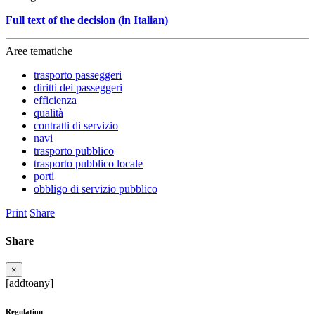
Full text of the decision (in Italian)
Aree tematiche
trasporto passeggeri
diritti dei passeggeri
efficienza
qualità
contratti di servizio
navi
trasporto pubblico
trasporto pubblico locale
porti
obbligo di servizio pubblico
Print
Share
Share
×
[addtoany]
Regulation