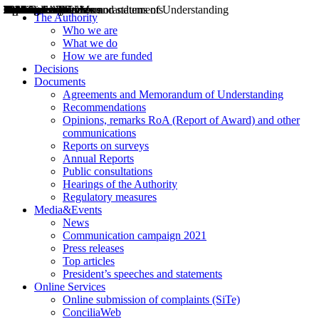
Decisions
Opinions
Public consultations
Hearings
Recommendations
Agreements and Memorandums of Understanding
Relazioni annuali
Misure di regolazione
News
Press Releases
Bollettini ART
Convegni ART
President’s interviews
Top articles
President’s speeches and statements
2004
2005
2010
2013
2014
2015
2016
2017
2018
2019
202
2020
2021
2022
2023
2024
2025
2026
Aereo
Marittimo
Terrestre
The Authority
Who we are
What we do
How we are funded
Decisions
Documents
Agreements and Memorandum of Understanding
Recommendations
Opinions, remarks RoA (Report of Award) and other
communications
Reports on surveys
Annual Reports
Public consultations
Hearings of the Authority
Regulatory measures
Media&Events
News
Communication campaign 2021
Press releases
Top articles
President’s speeches and statements
Online Services
Online submission of complaints (SiTe)
ConciliaWeb