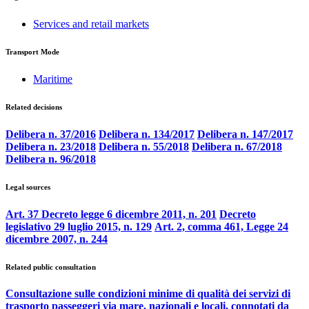
Services and retail markets
Transport Mode
Maritime
Related decisions
Delibera n. 37/2016
Delibera n. 134/2017
Delibera n. 147/2017
Delibera n. 23/2018
Delibera n. 55/2018
Delibera n. 67/2018
Delibera n. 96/2018
Legal sources
Art. 37 Decreto legge 6 dicembre 2011, n. 201
Decreto
legislativo 29 luglio 2015, n. 129
Art. 2, comma 461, Legge 24
dicembre 2007, n. 244
Related public consultation
Consultazione sulle condizioni minime di qualità dei servizi di
trasporto passeggeri via mare, nazionali e locali, connotati da