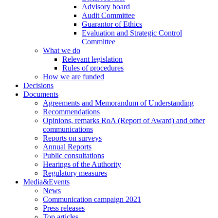
Advisory board
Audit Committee
Guarantor of Ethics
Evaluation and Strategic Control
Committee
What we do
Relevant legislation
Rules of procedures
How we are funded
Decisions
Documents
Agreements and Memorandum of Understanding
Recommendations
Opinions, remarks RoA (Report of Award) and other
communications
Reports on surveys
Annual Reports
Public consultations
Hearings of the Authority
Regulatory measures
Media&Events
News
Communication campaign 2021
Press releases
Top articles