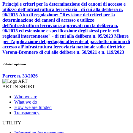
Principi e criteri per la determinazione dei canoni di accesso e
utilizzo dell’infrastruttura ferroviaria - di cui alla delibera n.
96/2015
Atto di regolazione: "Revisione dei criteri per la
determinazione dei canoni di accesso e utilizzo
dell’infrastruttura ferroviaria approvati con la delibera n.
96/2015 ed estensione e specificazione degli stessi per le reti
regionali interconnesse" - di cui alla delibera n. 95/2023
Misure
per l’applicazione del pedaggio afferente al pacchetto minimo di
accesso all’infrastruttura ferroviaria nazionale sulla direttrice
Verona-Brennero di cui alle delibere n. 58/2021 e n. 119/2023
Related opinions
Parere n. 33/2026
ART IN SHORT
Who we are
What we do
How we are funded
Transparency
UTILITY
Information for passengers