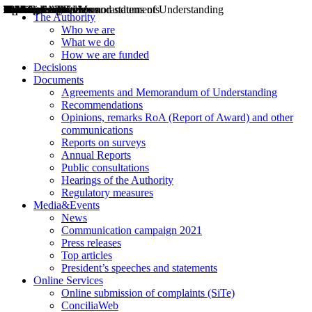
Decisions
Opinions
Public consultations
Hearings
Recommendations
Agreements and Memorandums of Understanding
Relazioni annuali
Misure di regolazione
News
Press Releases
Bollettini ART
Convegni ART
President’s interviews
Top articles
President’s speeches and statements
2004
2005
2010
2013
2014
2015
2016
2017
2018
2019
202
2020
2021
2022
2023
2024
2025
2026
Aereo
Marittimo
Terrestre
The Authority
Who we are
What we do
How we are funded
Decisions
Documents
Agreements and Memorandum of Understanding
Recommendations
Opinions, remarks RoA (Report of Award) and other
communications
Reports on surveys
Annual Reports
Public consultations
Hearings of the Authority
Regulatory measures
Media&Events
News
Communication campaign 2021
Press releases
Top articles
President’s speeches and statements
Online Services
Online submission of complaints (SiTe)
ConciliaWeb