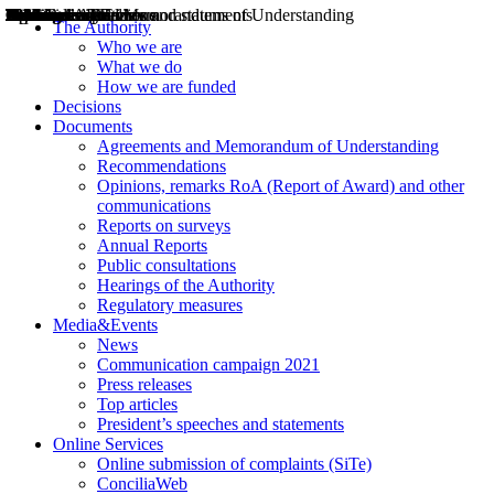
Decisions
Opinions
Public consultations
Hearings
Recommendations
Agreements and Memorandums of Understanding
Relazioni annuali
Misure di regolazione
News
Press Releases
Bollettini ART
Convegni ART
President’s interviews
Top articles
President’s speeches and statements
2004
2005
2010
2013
2014
2015
2016
2017
2018
2019
202
2020
2021
2022
2023
2024
2025
2026
Aereo
Marittimo
Terrestre
The Authority
Who we are
What we do
How we are funded
Decisions
Documents
Agreements and Memorandum of Understanding
Recommendations
Opinions, remarks RoA (Report of Award) and other
communications
Reports on surveys
Annual Reports
Public consultations
Hearings of the Authority
Regulatory measures
Media&Events
News
Communication campaign 2021
Press releases
Top articles
President’s speeches and statements
Online Services
Online submission of complaints (SiTe)
ConciliaWeb