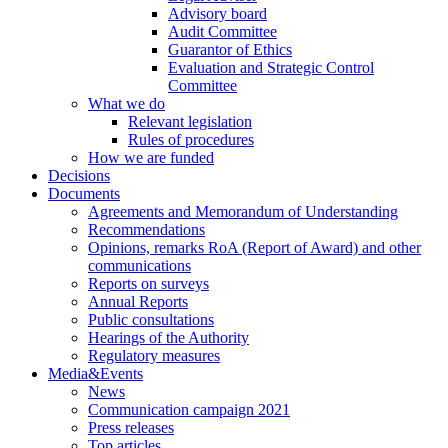
Advisory board
Audit Committee
Guarantor of Ethics
Evaluation and Strategic Control
Committee
What we do
Relevant legislation
Rules of procedures
How we are funded
Decisions
Documents
Agreements and Memorandum of Understanding
Recommendations
Opinions, remarks RoA (Report of Award) and other
communications
Reports on surveys
Annual Reports
Public consultations
Hearings of the Authority
Regulatory measures
Media&Events
News
Communication campaign 2021
Press releases
Top articles