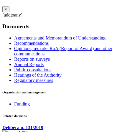
×
[addtoany]
Documents
Agreements and Memorandum of Understanding
Recommendations
Opinions, remarks RoA (Report of Award) and other
communications
Reports on surveys
Annual Reports
Public consultations
Hearings of the Authority
Regulatory measures
Organisation and management
Funding
Related decisions
Delibera n. 131/2019