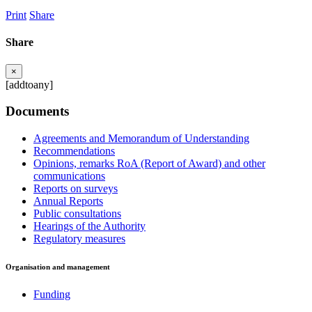
Print
Share
Share
×
[addtoany]
Documents
Agreements and Memorandum of Understanding
Recommendations
Opinions, remarks RoA (Report of Award) and other
communications
Reports on surveys
Annual Reports
Public consultations
Hearings of the Authority
Regulatory measures
Organisation and management
Funding