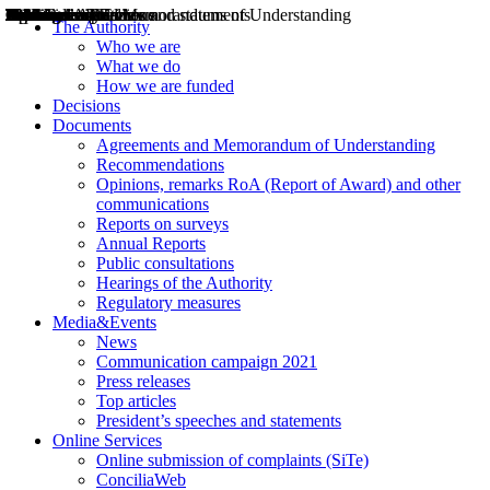
Decisions
Opinions
Public consultations
Hearings
Recommendations
Agreements and Memorandums of Understanding
Relazioni annuali
Misure di regolazione
News
Press Releases
Bollettini ART
Convegni ART
President’s interviews
Top articles
President’s speeches and statements
2004
2005
2010
2013
2014
2015
2016
2017
2018
2019
202
2020
2021
2022
2023
2024
2025
2026
Aereo
Marittimo
Terrestre
The Authority
Who we are
What we do
How we are funded
Decisions
Documents
Agreements and Memorandum of Understanding
Recommendations
Opinions, remarks RoA (Report of Award) and other
communications
Reports on surveys
Annual Reports
Public consultations
Hearings of the Authority
Regulatory measures
Media&Events
News
Communication campaign 2021
Press releases
Top articles
President’s speeches and statements
Online Services
Online submission of complaints (SiTe)
ConciliaWeb