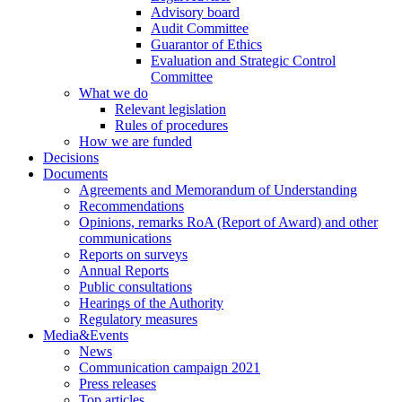
Advisory board
Audit Committee
Guarantor of Ethics
Evaluation and Strategic Control
Committee
What we do
Relevant legislation
Rules of procedures
How we are funded
Decisions
Documents
Agreements and Memorandum of Understanding
Recommendations
Opinions, remarks RoA (Report of Award) and other
communications
Reports on surveys
Annual Reports
Public consultations
Hearings of the Authority
Regulatory measures
Media&Events
News
Communication campaign 2021
Press releases
Top articles