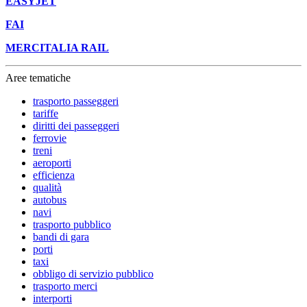
EASYJET
FAI
MERCITALIA RAIL
Aree tematiche
trasporto passeggeri
tariffe
diritti dei passeggeri
ferrovie
treni
aeroporti
efficienza
qualità
autobus
navi
trasporto pubblico
bandi di gara
porti
taxi
obbligo di servizio pubblico
trasporto merci
interporti