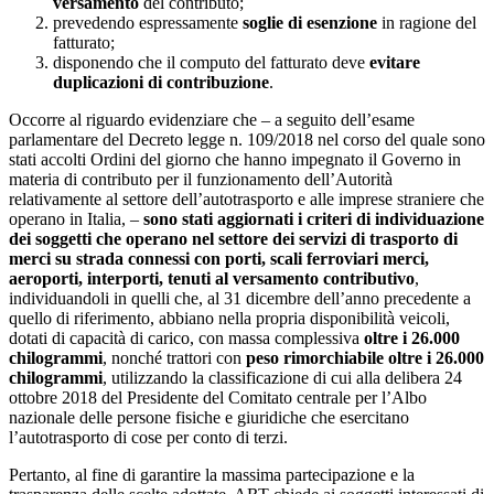
versamento
del contributo;
prevedendo espressamente
soglie di esenzione
in ragione del
fatturato;
disponendo che il computo del fatturato deve
evitare
duplicazioni di contribuzione
.
Occorre al riguardo evidenziare che – a seguito dell’esame
parlamentare del Decreto legge n. 109/2018 nel corso del quale sono
stati accolti Ordini del giorno che hanno impegnato il Governo in
materia di contributo per il funzionamento dell’Autorità
relativamente al settore dell’autotrasporto e alle imprese straniere che
operano in Italia, –
sono stati aggiornati i criteri di individuazione
dei soggetti che operano nel settore dei servizi di trasporto di
merci su strada connessi con porti, scali ferroviari merci,
aeroporti, interporti, tenuti al versamento contributivo
,
individuandoli in quelli che, al 31 dicembre dell’anno precedente a
quello di riferimento, abbiano nella propria disponibilità veicoli,
dotati di capacità di carico, con massa complessiva
oltre i 26.000
chilogrammi
, nonché trattori con
peso rimorchiabile oltre i 26.000
chilogrammi
, utilizzando la classificazione di cui alla delibera 24
ottobre 2018 del Presidente del Comitato centrale per l’Albo
nazionale delle persone fisiche e giuridiche che esercitano
l’autotrasporto di cose per conto di terzi.
Pertanto, al fine di garantire la massima partecipazione e la