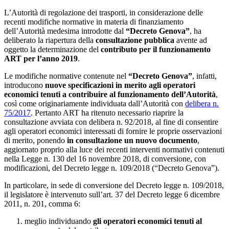
L’Autorità di regolazione dei trasporti, in considerazione delle
recenti modifiche normative in materia di finanziamento
dell’Autorità medesima introdotte dal
“Decreto Genova”
, ha
deliberato la riapertura della
consultazione pubblica
avente ad
oggetto la determinazione del
contributo per il funzionamento
ART per l’anno 2019
.
Le modifiche normative contenute nel
“Decreto Genova”
, infatti,
introducono
nuove specificazioni in merito agli operatori
economici tenuti a contribuire al funzionamento dell’Autorità
,
così come originariamente individuata dall’Autorità con
delibera n.
75/2017
. Pertanto ART ha ritenuto necessario riaprire la
consultazione avviata con delibera n. 92/2018, al fine di consentire
agli operatori economici interessati di fornire le proprie osservazioni
di merito, ponendo
in consultazione un nuovo documento
,
aggiornato proprio alla luce dei recenti interventi normativi contenuti
nella Legge n. 130 del 16 novembre 2018, di conversione, con
modificazioni, del Decreto legge n. 109/2018 (“Decreto Genova”).
In particolare, in sede di conversione del Decreto legge n. 109/2018,
il legislatore è intervenuto sull’art. 37 del Decreto legge 6 dicembre
2011, n. 201, comma 6:
meglio individuando
gli operatori economici tenuti al