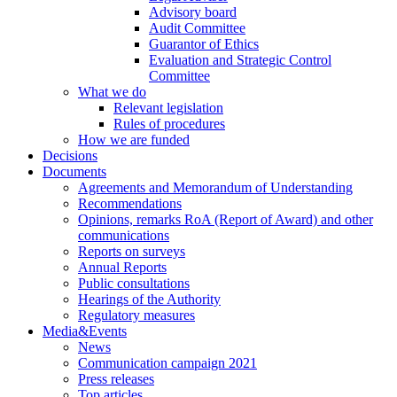
Advisory board
Audit Committee
Guarantor of Ethics
Evaluation and Strategic Control
Committee
What we do
Relevant legislation
Rules of procedures
How we are funded
Decisions
Documents
Agreements and Memorandum of Understanding
Recommendations
Opinions, remarks RoA (Report of Award) and other
communications
Reports on surveys
Annual Reports
Public consultations
Hearings of the Authority
Regulatory measures
Media&Events
News
Communication campaign 2021
Press releases
Top articles