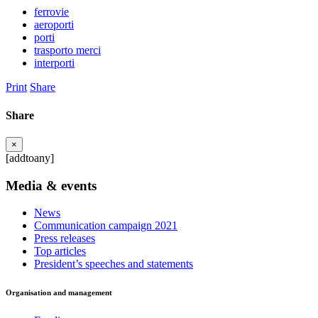
ferrovie
aeroporti
porti
trasporto merci
interporti
Print
Share
Share
×
[addtoany]
Media & events
News
Communication campaign 2021
Press releases
Top articles
President’s speeches and statements
Organisation and management