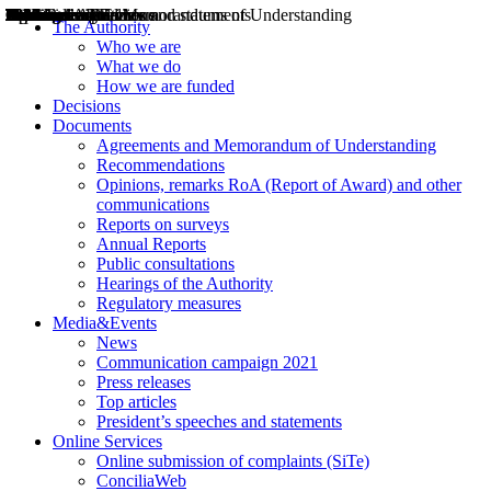
Decisions
Opinions
Public consultations
Hearings
Recommendations
Agreements and Memorandums of Understanding
Relazioni annuali
Misure di regolazione
News
Press Releases
Bollettini ART
Convegni ART
President’s interviews
Top articles
President’s speeches and statements
2004
2005
2010
2013
2014
2015
2016
2017
2018
2019
202
2020
2021
2022
2023
2024
2025
2026
Aereo
Marittimo
Terrestre
The Authority
Who we are
What we do
How we are funded
Decisions
Documents
Agreements and Memorandum of Understanding
Recommendations
Opinions, remarks RoA (Report of Award) and other
communications
Reports on surveys
Annual Reports
Public consultations
Hearings of the Authority
Regulatory measures
Media&Events
News
Communication campaign 2021
Press releases
Top articles
President’s speeches and statements
Online Services
Online submission of complaints (SiTe)
ConciliaWeb