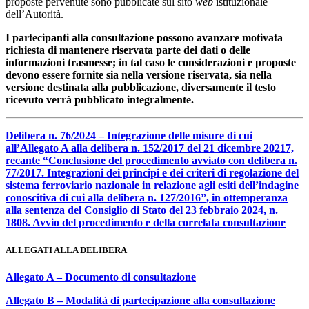
proposte pervenute sono pubblicate sul sito
web
istituzionale
dell’Autorità.
I partecipanti alla consultazione possono avanzare motivata
richiesta di mantenere riservata parte dei dati o delle
informazioni trasmesse; in tal caso le considerazioni e proposte
devono essere fornite sia nella versione riservata, sia nella
versione destinata alla pubblicazione, diversamente il testo
ricevuto verrà pubblicato integralmente.
Delibera n. 76/2024 – Integrazione delle misure di cui
all’Allegato A alla delibera n. 152/2017 del 21 dicembre 20217,
recante “Conclusione del procedimento avviato con delibera n.
77/2017. Integrazioni dei principi e dei criteri di regolazione del
sistema ferroviario nazionale in relazione agli esiti dell’indagine
conoscitiva di cui alla delibera n. 127/2016”, in ottemperanza
alla sentenza del Consiglio di Stato del 23 febbraio 2024, n.
1808. Avvio del procedimento e della correlata consultazione
ALLEGATI ALLA DELIBERA
Allegato A – Documento di consultazione
Allegato B – Modalità di partecipazione alla consultazione