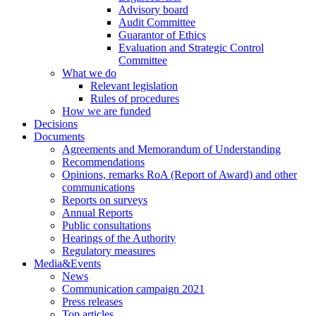
Advisory board
Audit Committee
Guarantor of Ethics
Evaluation and Strategic Control
Committee
What we do
Relevant legislation
Rules of procedures
How we are funded
Decisions
Documents
Agreements and Memorandum of Understanding
Recommendations
Opinions, remarks RoA (Report of Award) and other
communications
Reports on surveys
Annual Reports
Public consultations
Hearings of the Authority
Regulatory measures
Media&Events
News
Communication campaign 2021
Press releases
Top articles