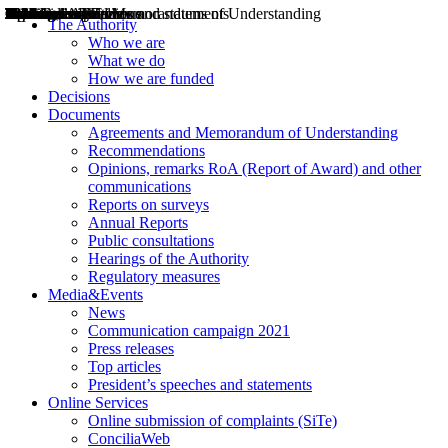
Decisions
Opinions
Public consultations
Hearings
Recommendations
Agreements and Memorandums of Understanding
Relazioni annuali
Misure di regolazione
News
Press Releases
Bollettini ART
Convegni ART
President’s interviews
Top articles
President’s speeches and statements
2004
2005
2010
2013
2014
2015
2016
2017
2018
2019
202
2020
2021
2022
2023
2024
2025
2026
Aereo
Marittimo
Terrestre
The Authority
Who we are
What we do
How we are funded
Decisions
Documents
Agreements and Memorandum of Understanding
Recommendations
Opinions, remarks RoA (Report of Award) and other
communications
Reports on surveys
Annual Reports
Public consultations
Hearings of the Authority
Regulatory measures
Media&Events
News
Communication campaign 2021
Press releases
Top articles
President’s speeches and statements
Online Services
Online submission of complaints (SiTe)
ConciliaWeb