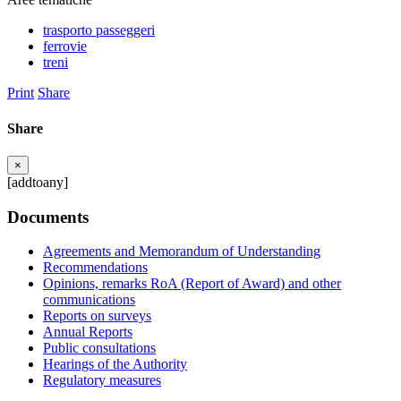
trasporto passeggeri
ferrovie
treni
Print
Share
Share
×
[addtoany]
Documents
Agreements and Memorandum of Understanding
Recommendations
Opinions, remarks RoA (Report of Award) and other
communications
Reports on surveys
Annual Reports
Public consultations
Hearings of the Authority
Regulatory measures