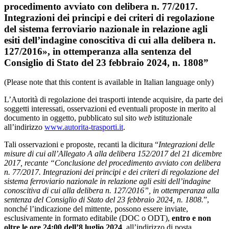
procedimento avviato con delibera n. 77/2017.
Integrazioni dei principi e dei criteri di regolazione
del sistema ferroviario nazionale in relazione agli
esiti dell’indagine conoscitiva di cui alla delibera n.
127/2016», in ottemperanza alla sentenza del
Consiglio di Stato del 23 febbraio 2024, n. 1808”
(Please note that this content is available in Italian language only)
L’Autorità di regolazione dei trasporti intende acquisire, da parte dei
soggetti interessati, osservazioni ed eventuali proposte in merito al
documento in oggetto, pubblicato sul sito
web
istituzionale
all’indirizzo
www.autorita-trasporti.it
.
Tali osservazioni e proposte, recanti la dicitura “
Integrazioni delle
misure di cui all’Allegato A alla delibera 152/2017 del 21 dicembre
2017, recante “Conclusione del procedimento avviato con delibera
n. 77/2017. Integrazioni dei principi e dei criteri di regolazione del
sistema ferroviario nazionale in relazione agli esiti dell’indagine
conoscitiva di cui alla delibera n. 127/2016”, in ottemperanza alla
sentenza del Consiglio di Stato del 23 febbraio 2024, n. 1808.
”,
nonché l’indicazione del mittente, possono essere inviate,
esclusivamente in formato editabile (DOC o ODT),
entro e non
oltre le ore 24:00 dell’8 luglio 2024
, all’indirizzo di posta