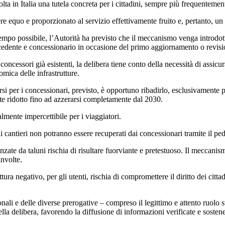
ta in Italia una tutela concreta per i cittadini, sempre più frequentement
ere equo e proporzionato al servizio effettivamente fruito e, pertanto, 
 tempo possibile, l’Autorità ha previsto che il meccanismo venga introdo
 concedente e concessionario in occasione del primo aggiornamento o revis
concessori già esistenti, la delibera tiene conto della necessità di assicu
omica delle infrastrutture.
si per i concessionari, previsto, è opportuno ribadirlo, esclusivamente p
e ridotto fino ad azzerarsi completamente dal 2030.
lmente impercettibile per i viaggiatori.
di cantieri non potranno essere recuperati dai concessionari tramite il pe
nzate da taluni rischia di risultare fuorviante e pretestuoso. Il meccanism
involte.
tura negativo, per gli utenti, rischia di compromettere il diritto dei cit
ionali e delle diverse prerogative – compreso il legittimo e attento ruolo 
a delibera, favorendo la diffusione di informazioni verificate e sostenend