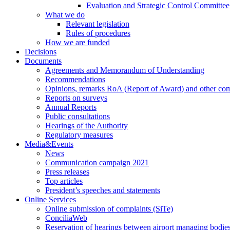
Evaluation and Strategic Control Committee
What we do
Relevant legislation
Rules of procedures
How we are funded
Decisions
Documents
Agreements and Memorandum of Understanding
Recommendations
Opinions, remarks RoA (Report of Award) and other co
Reports on surveys
Annual Reports
Public consultations
Hearings of the Authority
Regulatory measures
Media&Events
News
Communication campaign 2021
Press releases
Top articles
President’s speeches and statements
Online Services
Online submission of complaints (SiTe)
ConciliaWeb
Reservation of hearings between airport managing bodies