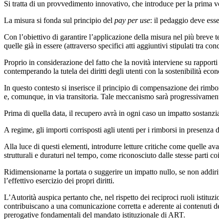
Si tratta di un provvedimento innovativo, che introduce per la prima vol
La misura si fonda sul principio del
pay per use
: il pedaggio deve ess
Con l’obiettivo di garantire l’applicazione della misura nel più breve
quelle già in essere (attraverso specifici atti aggiuntivi stipulati tra
Proprio in considerazione del fatto che la novità interviene su rapporti 
contemperando la tutela dei diritti degli utenti con la sostenibilità econ
In questo contesto si inserisce il principio di compensazione dei rimbor
e, comunque, in via transitoria. Tale meccanismo sarà progressivament
Prima di quella data, il recupero avrà in ogni caso un impatto sostanzia
A regime, gli importi corrisposti agli utenti per i rimborsi in presenza 
Alla luce di questi elementi, introdurre letture critiche come quelle ava
strutturali e duraturi nel tempo, come riconosciuto dalle stesse parti co
Ridimensionarne la portata o suggerire un impatto nullo, se non addirit
l’effettivo esercizio dei propri diritti.
L’Autorità auspica pertanto che, nel rispetto dei reciproci ruoli istituz
contribuiscano a una comunicazione corretta e aderente ai contenuti dell
prerogative fondamentali del mandato istituzionale di ART.