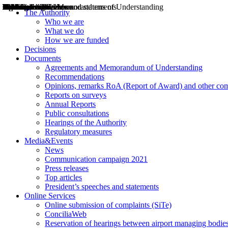
Decisions
Opinions
Public consultations
Hearings
Recommendations
Agreements and Memorandums of Understanding
Relazioni annuali
Misure di regolazione
News
Press Releases
Bollettini ART
Convegni ART
President’s interviews
Top articles
President’s speeches and statements
2004
2005
2010
2013
2014
2015
2016
2017
2018
2019
202
2020
2021
2022
2023
2024
2025
2026
Aereo
Marittimo
Terrestre
The Authority
Who we are
What we do
How we are funded
Decisions
Documents
Agreements and Memorandum of Understanding
Recommendations
Opinions, remarks RoA (Report of Award) and other co
Reports on surveys
Annual Reports
Public consultations
Hearings of the Authority
Regulatory measures
Media&Events
News
Communication campaign 2021
Press releases
Top articles
President’s speeches and statements
Online Services
Online submission of complaints (SiTe)
ConciliaWeb
Reservation of hearings between airport managing bodies