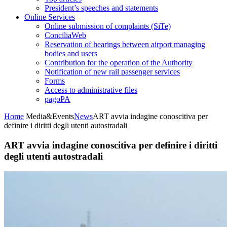
President’s speeches and statements
Online Services
Online submission of complaints (SiTe)
ConciliaWeb
Reservation of hearings between airport managing
bodies and users
Contribution for the operation of the Authority
Notification of new rail passenger services
Forms
Access to administrative files
pagoPA
Home
Media&Events
News
ART avvia indagine conoscitiva per
definire i diritti degli utenti autostradali
ART avvia indagine conoscitiva per definire i diritti
degli utenti autostradali