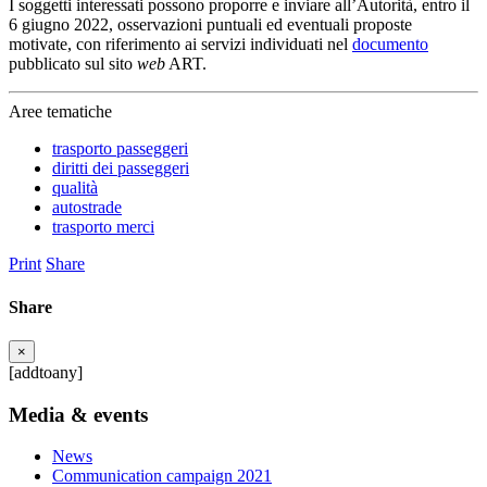
I soggetti interessati possono proporre e inviare all’Autorità, entro il
6 giugno 2022, osservazioni puntuali ed eventuali proposte
motivate, con riferimento ai servizi individuati nel
documento
pubblicato sul sito
web
ART.
Aree tematiche
trasporto passeggeri
diritti dei passeggeri
qualità
autostrade
trasporto merci
Print
Share
Share
×
[addtoany]
Media & events
News
Communication campaign 2021