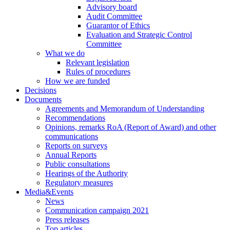
Advisory board
Audit Committee
Guarantor of Ethics
Evaluation and Strategic Control
Committee
What we do
Relevant legislation
Rules of procedures
How we are funded
Decisions
Documents
Agreements and Memorandum of Understanding
Recommendations
Opinions, remarks RoA (Report of Award) and other
communications
Reports on surveys
Annual Reports
Public consultations
Hearings of the Authority
Regulatory measures
Media&Events
News
Communication campaign 2021
Press releases
Top articles