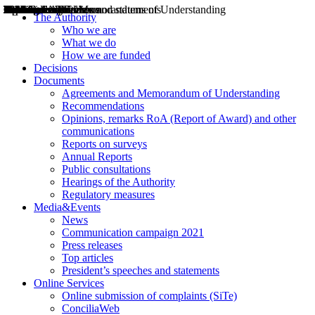
Decisions
Opinions
Public consultations
Hearings
Recommendations
Agreements and Memorandums of Understanding
Relazioni annuali
Misure di regolazione
News
Press Releases
Bollettini ART
Convegni ART
President’s interviews
Top articles
President’s speeches and statements
2004
2005
2010
2013
2014
2015
2016
2017
2018
2019
202
2020
2021
2022
2023
2024
2025
2026
Aereo
Marittimo
Terrestre
The Authority
Who we are
What we do
How we are funded
Decisions
Documents
Agreements and Memorandum of Understanding
Recommendations
Opinions, remarks RoA (Report of Award) and other
communications
Reports on surveys
Annual Reports
Public consultations
Hearings of the Authority
Regulatory measures
Media&Events
News
Communication campaign 2021
Press releases
Top articles
President’s speeches and statements
Online Services
Online submission of complaints (SiTe)
ConciliaWeb