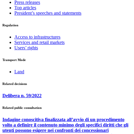
Press releases
Top articles
President’s speeches and statements
Regulation
Access to infrastructures
Services and retail markets
Users’ rights
Transport Mode
Land
Related decisions
Delibera n. 59/2022
Related public consultation
Indagine conoscitiva finalizzata all’avvio di un procedimento
volto a definire il contenuto minimo degli specifici diritti che gli
utenti possono esigere nei confronti dei concessionari