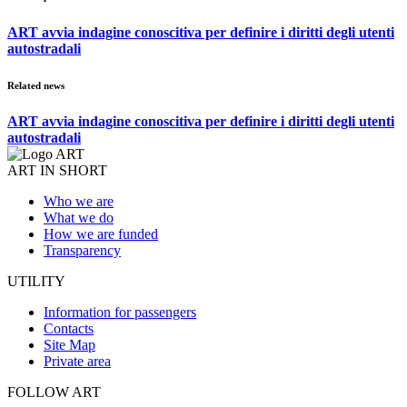
ART avvia indagine conoscitiva per definire i diritti degli utenti
autostradali
Related news
ART avvia indagine conoscitiva per definire i diritti degli utenti
autostradali
ART IN SHORT
Who we are
What we do
How we are funded
Transparency
UTILITY
Information for passengers
Contacts
Site Map
Private area
FOLLOW ART