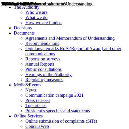
Decisions
Opinions
Public consultations
Hearings
Recommendations
Agreements and Memorandums of Understanding
Relazioni annuali
Misure di regolazione
News
Press Releases
Bollettini ART
Convegni ART
President’s interviews
Top articles
President’s speeches and statements
2004
2005
2010
2013
2014
2015
2016
2017
2018
2019
202
2020
2021
2022
2023
2024
2025
2026
Aereo
Marittimo
Terrestre
The Authority
Who we are
What we do
How we are funded
Decisions
Documents
Agreements and Memorandum of Understanding
Recommendations
Opinions, remarks RoA (Report of Award) and other
communications
Reports on surveys
Annual Reports
Public consultations
Hearings of the Authority
Regulatory measures
Media&Events
News
Communication campaign 2021
Press releases
Top articles
President’s speeches and statements
Online Services
Online submission of complaints (SiTe)
ConciliaWeb