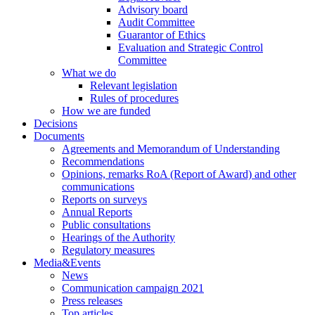
Advisory board
Audit Committee
Guarantor of Ethics
Evaluation and Strategic Control
Committee
What we do
Relevant legislation
Rules of procedures
How we are funded
Decisions
Documents
Agreements and Memorandum of Understanding
Recommendations
Opinions, remarks RoA (Report of Award) and other
communications
Reports on surveys
Annual Reports
Public consultations
Hearings of the Authority
Regulatory measures
Media&Events
News
Communication campaign 2021
Press releases
Top articles