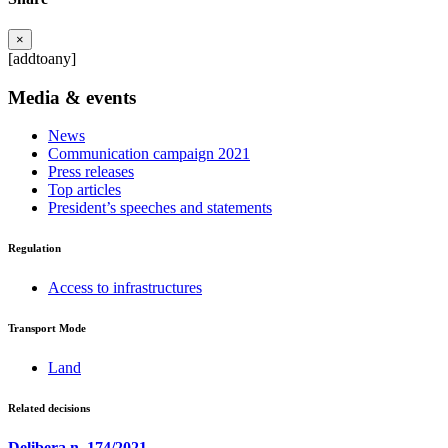
×
[addtoany]
Media & events
News
Communication campaign 2021
Press releases
Top articles
President’s speeches and statements
Regulation
Access to infrastructures
Transport Mode
Land
Related decisions
Delibera n. 174/2021