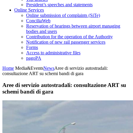
President’s speeches and statements
Online Services
Online submission of complaints (SiTe)
ConciliaWeb
Reservation of hearings between airport managing
bodies and users
Contribution for the operation of the Authority
Notification of new rail passenger services
Forms
Access to administrative files
pagoPA
Home
Media&Events
News
Aree di servizio autostradali:
consultazione ART su schemi bandi di gara
Aree di servizio autostradali: consultazione ART su
schemi bandi di gara