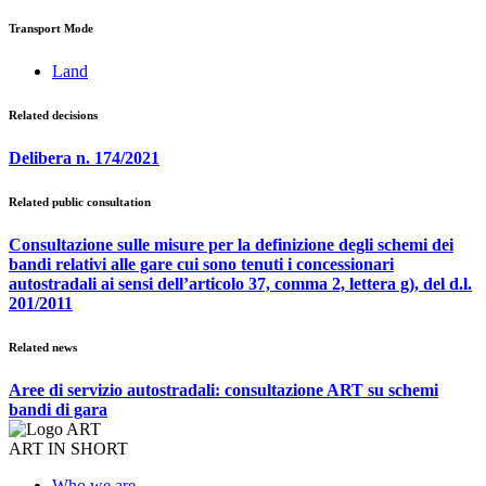
Transport Mode
Land
Related decisions
Delibera n. 174/2021
Related public consultation
Consultazione sulle misure per la definizione degli schemi dei
bandi relativi alle gare cui sono tenuti i concessionari
autostradali ai sensi dell’articolo 37, comma 2, lettera g), del d.l.
201/2011
Related news
Aree di servizio autostradali: consultazione ART su schemi
bandi di gara
ART IN SHORT
Who we are