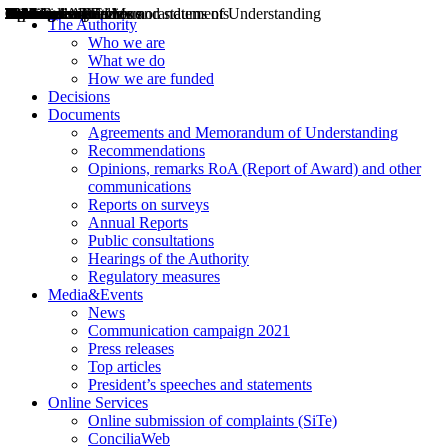
Decisions
Opinions
Public consultations
Hearings
Recommendations
Agreements and Memorandums of Understanding
Relazioni annuali
Misure di regolazione
News
Press Releases
Bollettini ART
Convegni ART
President’s interviews
Top articles
President’s speeches and statements
2004
2005
2010
2013
2014
2015
2016
2017
2018
2019
202
2020
2021
2022
2023
2024
2025
2026
Aereo
Marittimo
Terrestre
The Authority
Who we are
What we do
How we are funded
Decisions
Documents
Agreements and Memorandum of Understanding
Recommendations
Opinions, remarks RoA (Report of Award) and other
communications
Reports on surveys
Annual Reports
Public consultations
Hearings of the Authority
Regulatory measures
Media&Events
News
Communication campaign 2021
Press releases
Top articles
President’s speeches and statements
Online Services
Online submission of complaints (SiTe)
ConciliaWeb