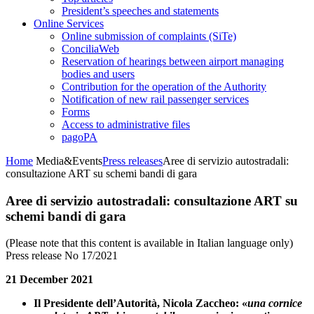
President’s speeches and statements
Online Services
Online submission of complaints (SiTe)
ConciliaWeb
Reservation of hearings between airport managing
bodies and users
Contribution for the operation of the Authority
Notification of new rail passenger services
Forms
Access to administrative files
pagoPA
Home
Media&Events
Press releases
Aree di servizio autostradali:
consultazione ART su schemi bandi di gara
Aree di servizio autostradali: consultazione ART su
schemi bandi di gara
(Please note that this content is available in Italian language only)
Press release No 17/2021
21 December 2021
Il Presidente dell’Autorità, Nicola Zaccheo:
«
una cornice