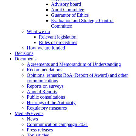
Advisory board
Audit Committee
Guarantor of Ethics
Evaluation and Strategic Control
Committee
What we do
Relevant legislation
Rules of procedures
How we are funded
Decisions
Documents
Agreements and Memorandum of Understanding
Recommendations
Opinions, remarks RoA (Report of Award) and other
communications
Reports on surveys
Annual Reports
Public consultations
Hearings of the Authority
Regulatory measures
Media&Events
News
Communication campaign 2021
Press releases
Top articles