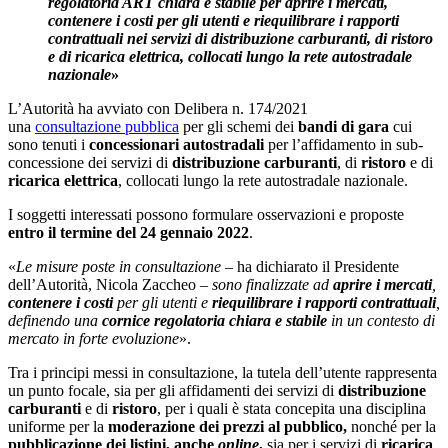
regolatoria ART chiara e stabile per aprire i mercati,
contenere i costi per gli utenti e riequilibrare i rapporti
contrattuali nei servizi di distribuzione carburanti, di ristoro
e di ricarica elettrica, collocati lungo la rete autostradale
nazionale
»
L’Autorità ha avviato con Delibera n. 174/2021
una
consultazione pubblica
per gli schemi dei
bandi di gara
cui
sono tenuti i
concessionari autostradali
per l’affidamento in sub-
concessione dei servizi di
distribuzione carburanti
, di
ristoro
e di
ricarica elettrica
, collocati lungo la rete autostradale nazionale.
I soggetti interessati possono formulare osservazioni e proposte
entro il termine del 24 gennaio 2022
.
«
Le misure poste in consultazione –
ha dichiarato il Presidente
dell’Autorità, Nicola Zaccheo
– sono finalizzate ad
aprire i mercati
,
contenere i costi
per gli utenti e
riequilibrare i rapporti contrattuali
,
definendo una
cornice regolatoria chiara e stabile
in un contesto di
mercato in forte evoluzione
».
Tra i principi messi in consultazione, la tutela dell’utente rappresenta
un punto focale, sia per gli affidamenti dei servizi di
distribuzione
carburanti
e di
ristoro
, per i quali è stata concepita una disciplina
uniforme per la
moderazione dei prezzi al pubblico,
nonché per la
pubblicazione dei listini, anche
online
,
sia per i servizi di
ricarica