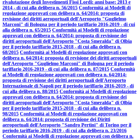
rivalutazione degli Investimenti Fissi Lordi: anni base: 2013 e
2014 - di cui alla delibera n. 56/2015
Conformità ai Modelli di
regolazione approvati con delibera n. 64/2014: proposta di
revisione dei diritti aeroportuali dell'Aeroporto "Guglielmo
Marconi" di Bologna per il periodo tariffario 2016-2019 - di cui
alla delibera n. 65/2015
Conformità ai Modelli di regolazione
approvati con delibera n. 64/2014: proposta di revisione dei
diritti aeroportuali dell'Aeroporto "Costa Smeralda" di Olbia
per il periodo tariffario 2015-2018 - di cui alla delibera n.
68/2015
Conformità ai Modelli di regolazione approvati con
delibera n. 64/2014: proposta di revisione dei diritti aeroportuali
dell'Aeroporto "Guglielmo Marconi" di Bologna per il periodo
tariffario 2016-2019 - di cui alla delibera n. 87/2015
Conformità
ai Modelli di regolazione approvati con delibera n. 64/2014:
proposta di revisione dei diritti aeroportuali dell'Aeroporto
Internazionale di Napoli per il periodo tariffario 2016-2019 - di
cui alla delibera n. 88/2015
Conformità ai Modelli di regolazione
approvati con delibera n. 64/2014: proposta di revisione dei
diritti aeroportuali dell'Aeroporto "Costa Smeralda" di Olbia
per il periodo tariffario 2015-2018 - di cui alla delibera n.
98/2015
Conformità ai Modelli di regolazione approvati con
delibera n. 64/2014: proposta di revisione dei Diritti
aeroportuali dell'Aeroporto "Sandro Pertini" di Torino per il
periodo tariffario 2016-2019 - di cui alla delibera n. 23/2016
Conformità ai Modelli di regolazione approvati con delibera n.