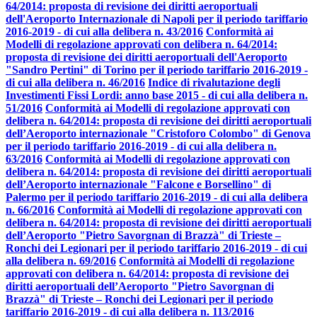
64/2014: proposta di revisione dei diritti aeroportuali
dell'Aeroporto Internazionale di Napoli per il periodo tariffario
2016-2019 - di cui alla delibera n. 43/2016
Conformità ai
Modelli di regolazione approvati con delibera n. 64/2014:
proposta di revisione dei diritti aeroportuali dell'Aeroporto
"Sandro Pertini" di Torino per il periodo tariffario 2016-2019 -
di cui alla delibera n. 46/2016
Indice di rivalutazione degli
Investimenti Fissi Lordi: anno base 2015 - di cui alla delibera n.
51/2016
Conformità ai Modelli di regolazione approvati con
delibera n. 64/2014: proposta di revisione dei diritti aeroportuali
dell’Aeroporto internazionale "Cristoforo Colombo" di Genova
per il periodo tariffario 2016-2019 - di cui alla delibera n.
63/2016
Conformità ai Modelli di regolazione approvati con
delibera n. 64/2014: proposta di revisione dei diritti aeroportuali
dell’Aeroporto internazionale "Falcone e Borsellino" di
Palermo per il periodo tariffario 2016-2019 - di cui alla delibera
n. 66/2016
Conformità ai Modelli di regolazione approvati con
delibera n. 64/2014: proposta di revisione dei diritti aeroportuali
dell’Aeroporto "Pietro Savorgnan di Brazzà" di Trieste –
Ronchi dei Legionari per il periodo tariffario 2016-2019 - di cui
alla delibera n. 69/2016
Conformità ai Modelli di regolazione
approvati con delibera n. 64/2014: proposta di revisione dei
diritti aeroportuali dell’Aeroporto "Pietro Savorgnan di
Brazzà" di Trieste – Ronchi dei Legionari per il periodo
tariffario 2016-2019 - di cui alla delibera n. 113/2016