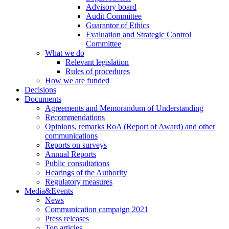
Advisory board
Audit Committee
Guarantor of Ethics
Evaluation and Strategic Control
Committee
What we do
Relevant legislation
Rules of procedures
How we are funded
Decisions
Documents
Agreements and Memorandum of Understanding
Recommendations
Opinions, remarks RoA (Report of Award) and other
communications
Reports on surveys
Annual Reports
Public consultations
Hearings of the Authority
Regulatory measures
Media&Events
News
Communication campaign 2021
Press releases
Top articles