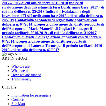
2017-2020 - di cui alla delibera n. 10/2018
Indice di
rivalutazione degli Investimenti Fissi Lordi: anno base: 2017 - di
cui alla delibera n. 35/2018
Indice di rivalutazione degli
Investimenti Fissi Lordi: anno base 2018 - di cui alla delibera n.
28/2019
Conformità ai Modelli di regolazione approvati con
delibera n. 64/2014: proposta di revisione dei diritti aeroportuali
dell’Aeroporto "Mario Mameli" di Cagliari-Elmas per il
periodo tariffario 2016-2019 - di cui alla delibera n. 31/2017
Conformità ai Modelli di regolazione approvati con delibera n.
64/2014: proposta di revisione dei diritti aeroportuali
dell’Aeroporto di Lamezia Terme per il periodo tariffario 2016-
2019 - di cui alla delibera n. 42/2017
ART IN SHORT
Who we are
What we do
How we are funded
Transparency
UTILITY
Information for passengers
Contacts
Site Map