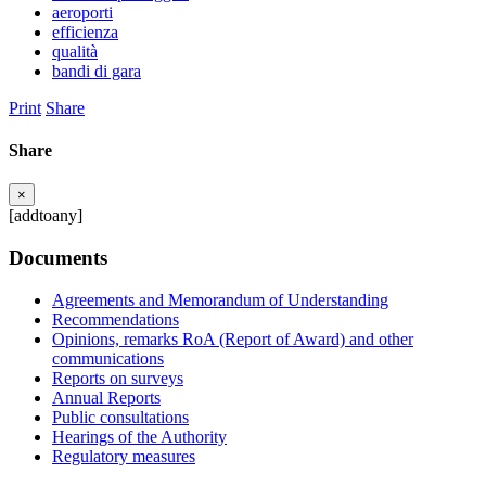
aeroporti
efficienza
qualità
bandi di gara
Print
Share
Share
×
[addtoany]
Documents
Agreements and Memorandum of Understanding
Recommendations
Opinions, remarks RoA (Report of Award) and other
communications
Reports on surveys
Annual Reports
Public consultations
Hearings of the Authority
Regulatory measures