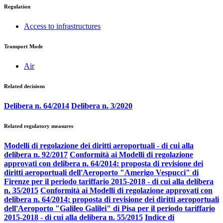
Regulation
Access to infrastructures
Transport Mode
Air
Related decisions
Delibera n. 64/2014
Delibera n. 3/2020
Related regulatory measures
Modelli di regolazione dei diritti aeroportuali - di cui alla
delibera n. 92/2017
Conformità ai Modelli di regolazione
approvati con delibera n. 64/2014: proposta di revisione dei
diritti aeroportuali dell'Aeroporto "Amerigo Vespucci" di
Firenze per il periodo tariffario 2015-2018 - di cui alla delibera
n. 35/2015
Conformità ai Modelli di regolazione approvati con
delibera n. 64/2014: proposta di revisione dei diritti aeroportuali
dell'Aeroporto "Galileo Galilei" di Pisa per il periodo tariffario
2015-2018 - di cui alla delibera n. 55/2015
Indice di