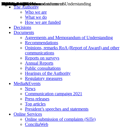
Decisions
Opinions
Public consultations
Hearings
Recommendations
Agreements and Memorandums of Understanding
Relazioni annuali
Misure di regolazione
News
Press Releases
Bollettini ART
Convegni ART
President’s interviews
Top articles
President’s speeches and statements
2004
2005
2010
2013
2014
2015
2016
2017
2018
2019
202
2020
2021
2022
2023
2024
2025
2026
Aereo
Marittimo
Terrestre
The Authority
Who we are
What we do
How we are funded
Decisions
Documents
Agreements and Memorandum of Understanding
Recommendations
Opinions, remarks RoA (Report of Award) and other
communications
Reports on surveys
Annual Reports
Public consultations
Hearings of the Authority
Regulatory measures
Media&Events
News
Communication campaign 2021
Press releases
Top articles
President’s speeches and statements
Online Services
Online submission of complaints (SiTe)
ConciliaWeb