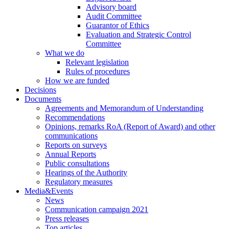
Advisory board
Audit Committee
Guarantor of Ethics
Evaluation and Strategic Control
Committee
What we do
Relevant legislation
Rules of procedures
How we are funded
Decisions
Documents
Agreements and Memorandum of Understanding
Recommendations
Opinions, remarks RoA (Report of Award) and other
communications
Reports on surveys
Annual Reports
Public consultations
Hearings of the Authority
Regulatory measures
Media&Events
News
Communication campaign 2021
Press releases
Top articles