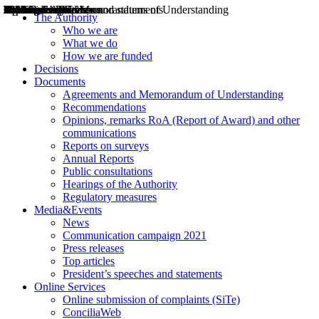
Decisions
Opinions
Public consultations
Hearings
Recommendations
Agreements and Memorandums of Understanding
Relazioni annuali
Misure di regolazione
News
Press Releases
Bollettini ART
Convegni ART
President’s interviews
Top articles
President’s speeches and statements
2004
2005
2010
2013
2014
2015
2016
2017
2018
2019
202
2020
2021
2022
2023
2024
2025
2026
Aereo
Marittimo
Terrestre
The Authority
Who we are
What we do
How we are funded
Decisions
Documents
Agreements and Memorandum of Understanding
Recommendations
Opinions, remarks RoA (Report of Award) and other
communications
Reports on surveys
Annual Reports
Public consultations
Hearings of the Authority
Regulatory measures
Media&Events
News
Communication campaign 2021
Press releases
Top articles
President’s speeches and statements
Online Services
Online submission of complaints (SiTe)
ConciliaWeb