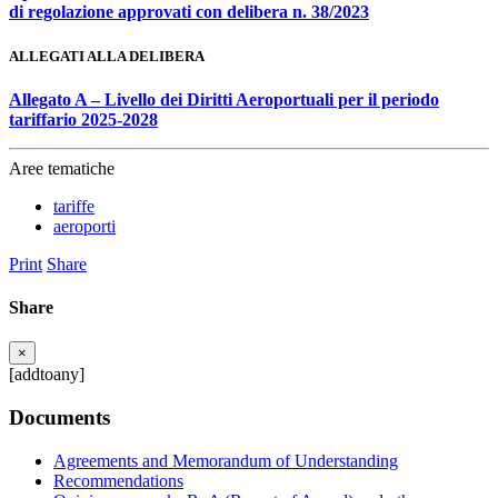
di regolazione approvati con delibera n. 38/2023
ALLEGATI ALLA DELIBERA
Allegato A – Livello dei Diritti Aeroportuali per il periodo
tariffario 2025-2028
Aree tematiche
tariffe
aeroporti
Print
Share
Share
×
[addtoany]
Documents
Agreements and Memorandum of Understanding
Recommendations