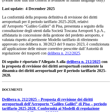
(Please note that this content is available in Italian language only)
Last update: 4 December 2025
La conformità della proposta definitiva di revisione dei diritti
aeroportuali per il periodo tariffario 2025-2028, relativi
all’Aeroporto “Galileo Galilei” di Pisa, presentata a seguito della
consultazione degli utenti dalla Società Toscana Aeroporti S.p.A.,
affidataria in concessione della gestione del predetto aeroporto, e
valutata rispetto al pertinente Modello tariffario di riferimento
approvato con delibera n. 38/2023 del 9 marzo 2023, è condizionata
all’applicazione delle misure correttive prescritte dall’Autorità di
regolazione dei trasporti con
delibera n. 212/2025
.
Di seguito è riportato l’Allegato A alla
delibera n. 212/2025
con
la proposta di revisione dei diritti aeroportuali contenente la
dinamica dei diritti aeroportuali per il periodo tariffario 2025-
2028.
DOCUMENTI
Delibera n. 212/2025 – Proposta di revisione dei diritti
aeroportuali dell’Aeroporto “Galileo Galilei” di Pisa – periodo
tariffario 2025-2028. Conformità ai Modelli di regolazione