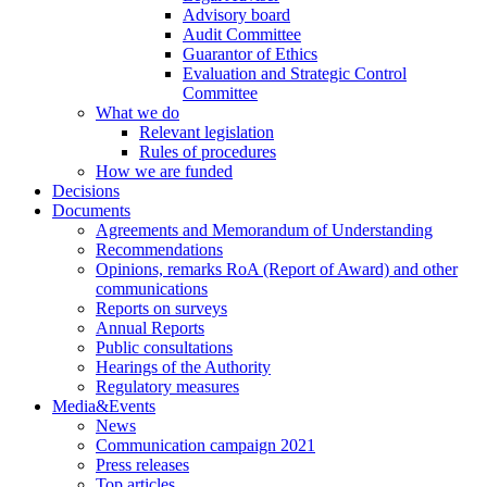
Advisory board
Audit Committee
Guarantor of Ethics
Evaluation and Strategic Control
Committee
What we do
Relevant legislation
Rules of procedures
How we are funded
Decisions
Documents
Agreements and Memorandum of Understanding
Recommendations
Opinions, remarks RoA (Report of Award) and other
communications
Reports on surveys
Annual Reports
Public consultations
Hearings of the Authority
Regulatory measures
Media&Events
News
Communication campaign 2021
Press releases
Top articles