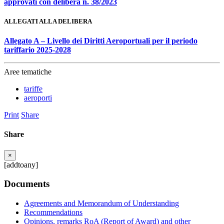
approvati con delibera n. 38/2023
ALLEGATI ALLA DELIBERA
Allegato A – Livello dei Diritti Aeroportuali per il periodo
tariffario 2025-2028
Aree tematiche
tariffe
aeroporti
Print
Share
Share
×
[addtoany]
Documents
Agreements and Memorandum of Understanding
Recommendations
Opinions, remarks RoA (Report of Award) and other