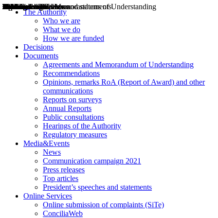
Decisions
Opinions
Public consultations
Hearings
Recommendations
Agreements and Memorandums of Understanding
Relazioni annuali
Misure di regolazione
News
Press Releases
Bollettini ART
Convegni ART
President’s interviews
Top articles
President’s speeches and statements
2004
2005
2010
2013
2014
2015
2016
2017
2018
2019
202
2020
2021
2022
2023
2024
2025
2026
Aereo
Marittimo
Terrestre
The Authority
Who we are
What we do
How we are funded
Decisions
Documents
Agreements and Memorandum of Understanding
Recommendations
Opinions, remarks RoA (Report of Award) and other
communications
Reports on surveys
Annual Reports
Public consultations
Hearings of the Authority
Regulatory measures
Media&Events
News
Communication campaign 2021
Press releases
Top articles
President’s speeches and statements
Online Services
Online submission of complaints (SiTe)
ConciliaWeb