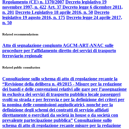
Regolamento (CE) n. 1370/2007
Decreto legislativo 19
novembre 1997, n. 422
Art. 37 Decreto legge 6 dicembre 2011,
n. 201
Decreto Legislativo 18 aprile 2016, n. 50
Decreto
legislativo 19 agosto 2016, n. 175
Decreto legge 24 aprile 2017,
n. 50
Related recommendations
Atto di segnalazione congiunto AGCM-ART-ANAC sulle
procedure per l’affidamento diretto dei servizi di trasporto
ferroviario regionale
Related public consultation
Consultazione sullo schema di atto di regolazione recante la
“Revisione della delibera n. 49/2015 - Misure per la redazione
dei bandi e delle convenzioni relativi alle gare per l’assegnazione
in esclusiva dei servizi di trasporto pubblico locale passeggeri
svolti su strada e per ferrovia e per la definizione dei criteri per
la nomina delle commissioni aggiudicatrici, nonché per la
definizione degli schemi dei contratti di servizio affidati
direttamente o esercitati da società in house o da società con
prevalente partecipazione pubblica”
Consultazione sullo
schema di atto di regolazione recante misure per la redazione