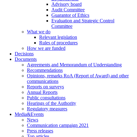
Advisory board
Audit Committee
Guarantor of Ethics
Evaluation and Strategic Control
Committee
What we do
Relevant legislation
Rules of procedures
How we are funded
Decisions
Documents
Agreements and Memorandum of Understanding
Recommendations
Opinions, remarks RoA (Report of Award) and other
communications
Reports on surveys
Annual Reports
Public consultations
Hearings of the Authority
Regulatory measures
Media&Events
News
Communication campaign 2021
Press releases
Top articles