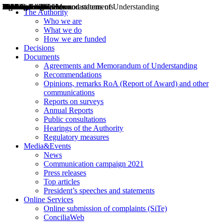
Decisions
Opinions
Public consultations
Hearings
Recommendations
Agreements and Memorandums of Understanding
Relazioni annuali
Misure di regolazione
News
Press Releases
Bollettini ART
Convegni ART
President’s interviews
Top articles
President’s speeches and statements
2004
2005
2010
2013
2014
2015
2016
2017
2018
2019
202
2020
2021
2022
2023
2024
2025
2026
Aereo
Marittimo
Terrestre
The Authority
Who we are
What we do
How we are funded
Decisions
Documents
Agreements and Memorandum of Understanding
Recommendations
Opinions, remarks RoA (Report of Award) and other
communications
Reports on surveys
Annual Reports
Public consultations
Hearings of the Authority
Regulatory measures
Media&Events
News
Communication campaign 2021
Press releases
Top articles
President’s speeches and statements
Online Services
Online submission of complaints (SiTe)
ConciliaWeb