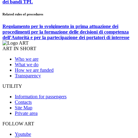
dei bandi TPL
Related rules of procedures
Regolamento per lo svolgimento in prima attuazione dei
procedimenti per la formazione delle decisioni di competenza
dell’Autorità e per la partecipazione dei portatori di interesse
ART IN SHORT
Who we are
What we do
How we are funded
Transparency
UTILITY
Information for passengers
Contacts
Site Map
Private area
FOLLOW ART
Youtube