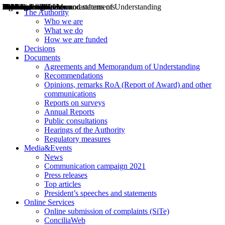
Decisions
Opinions
Public consultations
Hearings
Recommendations
Agreements and Memorandums of Understanding
Relazioni annuali
Misure di regolazione
News
Press Releases
Bollettini ART
Convegni ART
President’s interviews
Top articles
President’s speeches and statements
2004
2005
2010
2013
2014
2015
2016
2017
2018
2019
202
2020
2021
2022
2023
2024
2025
2026
Aereo
Marittimo
Terrestre
The Authority
Who we are
What we do
How we are funded
Decisions
Documents
Agreements and Memorandum of Understanding
Recommendations
Opinions, remarks RoA (Report of Award) and other
communications
Reports on surveys
Annual Reports
Public consultations
Hearings of the Authority
Regulatory measures
Media&Events
News
Communication campaign 2021
Press releases
Top articles
President’s speeches and statements
Online Services
Online submission of complaints (SiTe)
ConciliaWeb