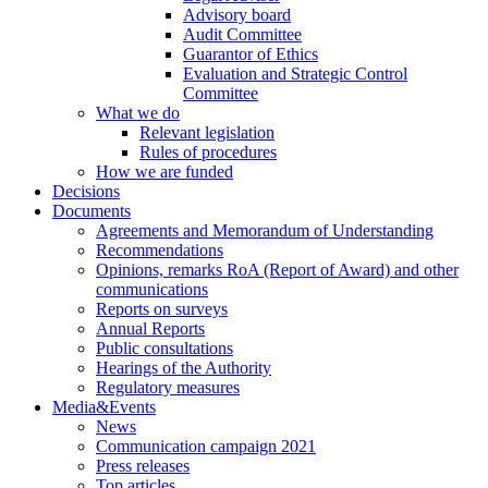
Advisory board
Audit Committee
Guarantor of Ethics
Evaluation and Strategic Control
Committee
What we do
Relevant legislation
Rules of procedures
How we are funded
Decisions
Documents
Agreements and Memorandum of Understanding
Recommendations
Opinions, remarks RoA (Report of Award) and other
communications
Reports on surveys
Annual Reports
Public consultations
Hearings of the Authority
Regulatory measures
Media&Events
News
Communication campaign 2021
Press releases
Top articles