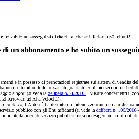
 ho subito un susseguirsi di ritardi, anche se inferiori a 60 minuti?
 di un abbonamento e ho subito un susseguirs
onamenti e in possesso di prenotazioni registrate sui sistemi di vendita de
hanno diritto ad un indennizzo adeguato, determinato secondo criteri di ca
viaggio singoli (si veda la
delibera n.54/2016
– Misure concernenti il cont
zi ferroviari ad Alta Velocità);
izio pubblico, l’Autorità ha definito un indennizzo minimo da indicarsi ne
servizio pubblico con gli Enti affidanti (si veda la
delibera n. 106/2018
ia connotati da oneri di servizio pubblico possono esigere nei confronti dei 