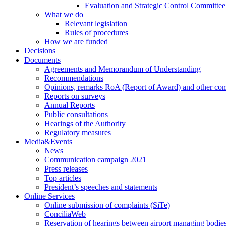
Evaluation and Strategic Control Committee
What we do
Relevant legislation
Rules of procedures
How we are funded
Decisions
Documents
Agreements and Memorandum of Understanding
Recommendations
Opinions, remarks RoA (Report of Award) and other co
Reports on surveys
Annual Reports
Public consultations
Hearings of the Authority
Regulatory measures
Media&Events
News
Communication campaign 2021
Press releases
Top articles
President’s speeches and statements
Online Services
Online submission of complaints (SiTe)
ConciliaWeb
Reservation of hearings between airport managing bodies