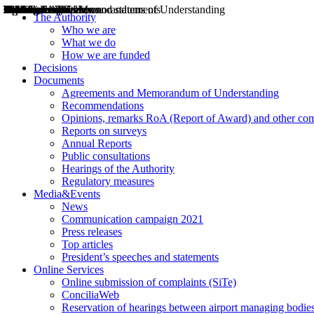
Decisions
Opinions
Public consultations
Hearings
Recommendations
Agreements and Memorandums of Understanding
Relazioni annuali
Misure di regolazione
News
Press Releases
Bollettini ART
Convegni ART
President’s interviews
Top articles
President’s speeches and statements
2004
2005
2010
2013
2014
2015
2016
2017
2018
2019
202
2020
2021
2022
2023
2024
2025
2026
Aereo
Marittimo
Terrestre
The Authority
Who we are
What we do
How we are funded
Decisions
Documents
Agreements and Memorandum of Understanding
Recommendations
Opinions, remarks RoA (Report of Award) and other co
Reports on surveys
Annual Reports
Public consultations
Hearings of the Authority
Regulatory measures
Media&Events
News
Communication campaign 2021
Press releases
Top articles
President’s speeches and statements
Online Services
Online submission of complaints (SiTe)
ConciliaWeb
Reservation of hearings between airport managing bodies