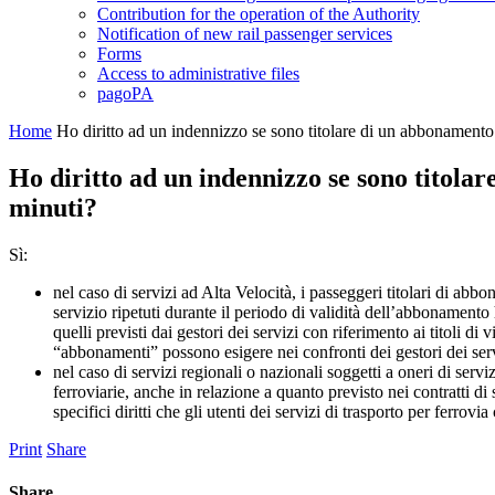
Contribution for the operation of the Authority
Notification of new rail passenger services
Forms
Access to administrative files
pagoPA
Home
Ho diritto ad un indennizzo se sono titolare di un abbonamento e
Ho diritto ad un indennizzo se sono titolare
minuti?
Sì:
nel caso di servizi ad Alta Velocità, i passeggeri titolari di abb
servizio ripetuti durante il periodo di validità dell’abbonamento 
quelli previsti dai gestori dei servizi con riferimento ai titoli di 
“abbonamenti” possono esigere nei confronti dei gestori dei servi
nel caso di servizi regionali o nazionali soggetti a oneri di serv
ferroviarie, anche in relazione a quanto previsto nei contratti di 
specifici diritti che gli utenti dei servizi di trasporto per ferrov
Print
Share
Share