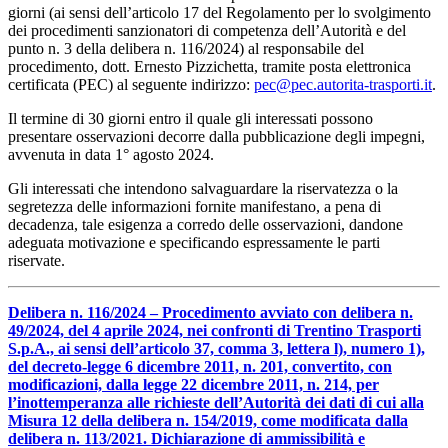
giorni (ai sensi dell’articolo 17 del Regolamento per lo svolgimento
dei procedimenti sanzionatori di competenza dell’Autorità e del
punto n. 3 della delibera n. 116/2024) al responsabile del
procedimento, dott. Ernesto Pizzichetta, tramite posta elettronica
certificata (PEC) al seguente indirizzo:
pec@pec.autorita-trasporti.it
.
Il termine di 30 giorni entro il quale gli interessati possono
presentare osservazioni decorre dalla pubblicazione degli impegni,
avvenuta in data 1° agosto 2024.
Gli interessati che intendono salvaguardare la riservatezza o la
segretezza delle informazioni fornite manifestano, a pena di
decadenza, tale esigenza a corredo delle osservazioni, dandone
adeguata motivazione e specificando espressamente le parti
riservate.
Delibera n. 116/2024 – Procedimento avviato con delibera n.
49/2024, del 4 aprile 2024, nei confronti di Trentino Trasporti
S.p.A., ai sensi dell’articolo 37, comma 3, lettera l), numero 1),
del decreto-legge 6 dicembre 2011, n. 201, convertito, con
modificazioni, dalla legge 22 dicembre 2011, n. 214, per
l’inottemperanza alle richieste dell’Autorità dei dati di cui alla
Misura 12 della delibera n. 154/2019, come modificata dalla
delibera n. 113/2021. Dichiarazione di ammissibilità e