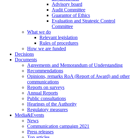
Advisory board
Audit Committee
Guarantor of Ethics
Evaluation and Strategic Control
Committee
What we do
Relevant legislation
Rules of procedures
How we are funded
Decisions
Documents
Agreements and Memorandum of Understanding
Recommendations
Opinions, remarks RoA (Report of Award) and other
communications
Reports on surveys
Annual Reports
Public consultations
Hearings of the Authority
Regulatory measures
Media&Events
News
Communication campaign 2021
Press releases
Top articles