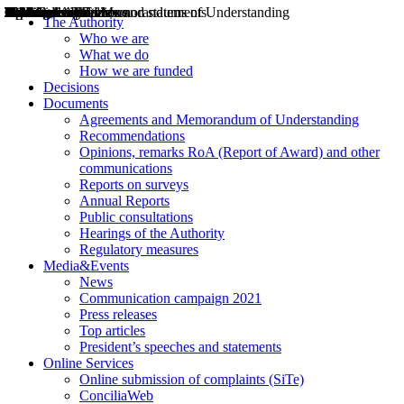
Decisions
Opinions
Public consultations
Hearings
Recommendations
Agreements and Memorandums of Understanding
Relazioni annuali
Misure di regolazione
News
Press Releases
Bollettini ART
Convegni ART
President’s interviews
Top articles
President’s speeches and statements
2004
2005
2010
2013
2014
2015
2016
2017
2018
2019
202
2020
2021
2022
2023
2024
2025
2026
Aereo
Marittimo
Terrestre
The Authority
Who we are
What we do
How we are funded
Decisions
Documents
Agreements and Memorandum of Understanding
Recommendations
Opinions, remarks RoA (Report of Award) and other
communications
Reports on surveys
Annual Reports
Public consultations
Hearings of the Authority
Regulatory measures
Media&Events
News
Communication campaign 2021
Press releases
Top articles
President’s speeches and statements
Online Services
Online submission of complaints (SiTe)
ConciliaWeb