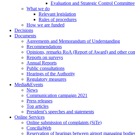
Evaluation and Strategic Control Committee
What we do
Relevant legislation
Rules of procedures
How we are funded
Decisions
Documents
Agreements and Memorandum of Understanding
Recommendations
Opinions, remarks RoA (Report of Award) and other co
Reports on surveys
Annual Reports
Public consultations
Hearings of the Authority
Regulatory measures
Media&Events
News
Communication campaign 2021
Press releases
Top articles
President’s speeches and statements
Online Services
Online submission of complaints (SiTe)
ConciliaWeb
Reservation of hearings between airport managing bodies