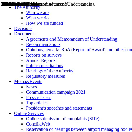
Decisions
Opinions
Public consultations
Hearings
Recommendations
Agreements and Memorandums of Understanding
Relazioni annuali
Misure di regolazione
News
Press Releases
Bollettini ART
Convegni ART
President’s interviews
Top articles
President’s speeches and statements
2004
2005
2010
2013
2014
2015
2016
2017
2018
2019
202
2020
2021
2022
2023
2024
2025
2026
Aereo
Marittimo
Terrestre
The Authority
Who we are
What we do
How we are funded
Decisions
Documents
Agreements and Memorandum of Understanding
Recommendations
Opinions, remarks RoA (Report of Award) and other co
Reports on surveys
Annual Reports
Public consultations
Hearings of the Authority
Regulatory measures
Media&Events
News
Communication campaign 2021
Press releases
Top articles
President’s speeches and statements
Online Services
Online submission of complaints (SiTe)
ConciliaWeb
Reservation of hearings between airport managing bodies