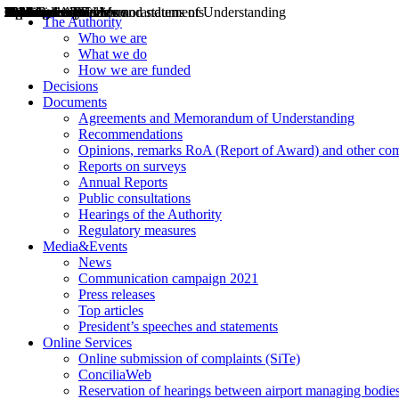
Decisions
Opinions
Public consultations
Hearings
Recommendations
Agreements and Memorandums of Understanding
Relazioni annuali
Misure di regolazione
News
Press Releases
Bollettini ART
Convegni ART
President’s interviews
Top articles
President’s speeches and statements
2004
2005
2010
2013
2014
2015
2016
2017
2018
2019
202
2020
2021
2022
2023
2024
2025
2026
Aereo
Marittimo
Terrestre
The Authority
Who we are
What we do
How we are funded
Decisions
Documents
Agreements and Memorandum of Understanding
Recommendations
Opinions, remarks RoA (Report of Award) and other co
Reports on surveys
Annual Reports
Public consultations
Hearings of the Authority
Regulatory measures
Media&Events
News
Communication campaign 2021
Press releases
Top articles
President’s speeches and statements
Online Services
Online submission of complaints (SiTe)
ConciliaWeb
Reservation of hearings between airport managing bodies