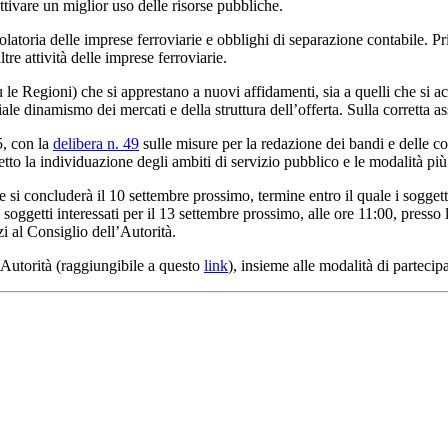
ttivare un miglior uso delle risorse pubbliche.
golatoria delle imprese ferroviarie e obblighi di separazione contabile. Pr
tre attività delle imprese ferroviarie.
ù le Regioni) che si apprestano a nuovi affidamenti, sia a quelli che si ac
 dinamismo dei mercati e della struttura dell’offerta. Sulla corretta assu
5, con la
delibera n. 49
sulle misure per la redazione dei bandi e delle c
to la individuazione degli ambiti di servizio pubblico e le modalità più 
si concluderà il 10 settembre prossimo, termine entro il quale i soggett
etti interessati per il 13 settembre prossimo, alle ore 11:00, presso la
zi al Consiglio dell’Autorità.
’Autorità (raggiungibile a questo
link
), insieme alle modalità di parteci