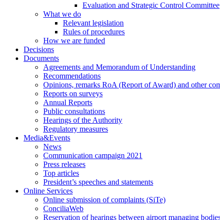
Evaluation and Strategic Control Committee
What we do
Relevant legislation
Rules of procedures
How we are funded
Decisions
Documents
Agreements and Memorandum of Understanding
Recommendations
Opinions, remarks RoA (Report of Award) and other co
Reports on surveys
Annual Reports
Public consultations
Hearings of the Authority
Regulatory measures
Media&Events
News
Communication campaign 2021
Press releases
Top articles
President’s speeches and statements
Online Services
Online submission of complaints (SiTe)
ConciliaWeb
Reservation of hearings between airport managing bodies