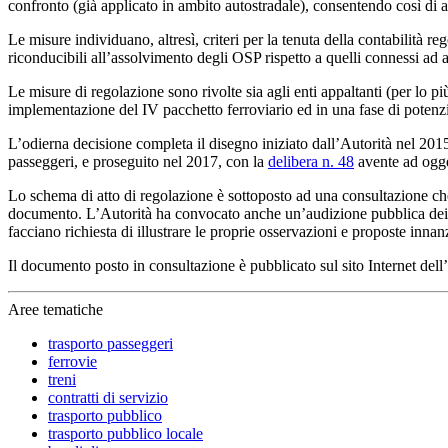
confronto (già applicato in ambito autostradale), consentendo così di a
Le misure individuano, altresì, criteri per la tenuta della contabilità re
riconducibili all’assolvimento degli OSP rispetto a quelli connessi ad al
Le misure di regolazione sono rivolte sia agli enti appaltanti (per lo pi
implementazione del IV pacchetto ferroviario ed in una fase di potenziale
L’odierna decisione completa il disegno iniziato dall’Autorità nel 201
passeggeri, e proseguito nel 2017, con la
delibera n. 48
avente ad ogget
Lo schema di atto di regolazione è sottoposto ad una consultazione che 
documento. L’Autorità ha convocato anche un’audizione pubblica dei sogg
facciano richiesta di illustrare le proprie osservazioni e proposte innan
Il documento posto in consultazione è pubblicato sul sito Internet dell
Aree tematiche
trasporto passeggeri
ferrovie
treni
contratti di servizio
trasporto pubblico
trasporto pubblico locale