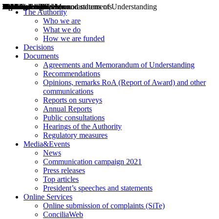
Decisions
Opinions
Public consultations
Hearings
Recommendations
Agreements and Memorandums of Understanding
Relazioni annuali
Misure di regolazione
News
Press Releases
Bollettini ART
Convegni ART
President’s interviews
Top articles
President’s speeches and statements
2004
2005
2010
2013
2014
2015
2016
2017
2018
2019
202
2020
2021
2022
2023
2024
2025
2026
Aereo
Marittimo
Terrestre
The Authority
Who we are
What we do
How we are funded
Decisions
Documents
Agreements and Memorandum of Understanding
Recommendations
Opinions, remarks RoA (Report of Award) and other
communications
Reports on surveys
Annual Reports
Public consultations
Hearings of the Authority
Regulatory measures
Media&Events
News
Communication campaign 2021
Press releases
Top articles
President’s speeches and statements
Online Services
Online submission of complaints (SiTe)
ConciliaWeb