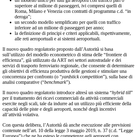
un modello unico per tutti gli aeroporti con traffico pari o
superiore al milione di passeggeri, ivi compresi quelli di
Roma, Milano e Venezia con contratti di programma c.d. “in
deroga”;
un secondo modello semplificato per quelli con traffico
inferiore ad un milione di passeggeri per anno;
la definizione di principi e criteri applicabili, rispettivamente,
alle reti aeroportuali e ai sistemi aeroportuali.
Il nuovo quadro regolatorio proposto dall’Autorità si basa
sull’utilizzo del modello econometrico di stima delle “frontiere di
efficienza”, già utilizzato da ART nei settori autostradale e dei
servizi di trasporto ferroviario regionale, che consente di determinare
gli obiettivi di efficienza produttiva delle gestioni e stimolare una
concorrenza per confronto (o “
yardstick competition
”), sulla base di
analisi comparative (“
benchmark
”).
Il nuovo quadro regolatorio introduce altresì un sistema “
hybrid till
”
per il trattamento dei ricavi commerciali da attività commerciali
esercite negli scali, tale da indurre ad un utilizzo più efficiente della
capacità delle piste e degli aeroporti, nonché degli incentivi
all’attività volativa.
Con questa delibera, l’Autorità dà anche esecuzione alle previsioni
contenute nell’art. 10 della legge 3 maggio 2019, n. 37 (c.d. “Legge
Europea”) che ne ha esteso le competenze agli aeroporti con