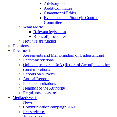
Advisory board
Audit Committee
Guarantor of Ethics
Evaluation and Strategic Control
Committee
What we do
Relevant legislation
Rules of procedures
How we are funded
Decisions
Documents
Agreements and Memorandum of Understanding
Recommendations
Opinions, remarks RoA (Report of Award) and other
communications
Reports on surveys
Annual Reports
Public consultations
Hearings of the Authority
Regulatory measures
Media&Events
News
Communication campaign 2021
Press releases
Top articles