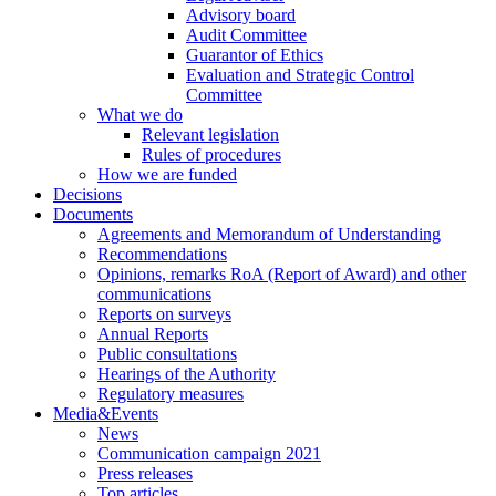
Advisory board
Audit Committee
Guarantor of Ethics
Evaluation and Strategic Control
Committee
What we do
Relevant legislation
Rules of procedures
How we are funded
Decisions
Documents
Agreements and Memorandum of Understanding
Recommendations
Opinions, remarks RoA (Report of Award) and other
communications
Reports on surveys
Annual Reports
Public consultations
Hearings of the Authority
Regulatory measures
Media&Events
News
Communication campaign 2021
Press releases
Top articles