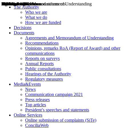
Decisions
Opinions
Public consultations
Hearings
Recommendations
Agreements and Memorandums of Understanding
Relazioni annuali
Misure di regolazione
News
Press Releases
Bollettini ART
Convegni ART
President’s interviews
Top articles
President’s speeches and statements
2004
2005
2010
2013
2014
2015
2016
2017
2018
2019
202
2020
2021
2022
2023
2024
2025
2026
Aereo
Marittimo
Terrestre
The Authority
Who we are
What we do
How we are funded
Decisions
Documents
Agreements and Memorandum of Understanding
Recommendations
Opinions, remarks RoA (Report of Award) and other
communications
Reports on surveys
Annual Reports
Public consultations
Hearings of the Authority
Regulatory measures
Media&Events
News
Communication campaign 2021
Press releases
Top articles
President’s speeches and statements
Online Services
Online submission of complaints (SiTe)
ConciliaWeb