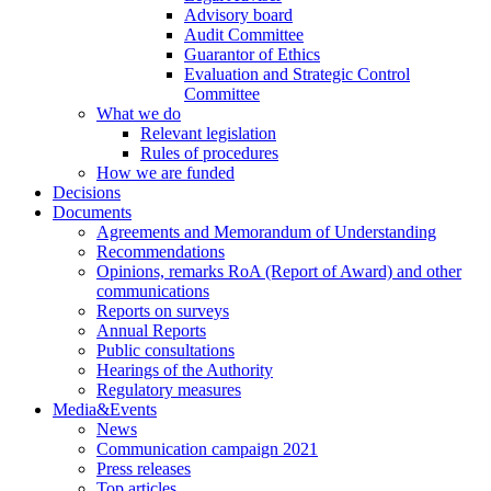
Advisory board
Audit Committee
Guarantor of Ethics
Evaluation and Strategic Control
Committee
What we do
Relevant legislation
Rules of procedures
How we are funded
Decisions
Documents
Agreements and Memorandum of Understanding
Recommendations
Opinions, remarks RoA (Report of Award) and other
communications
Reports on surveys
Annual Reports
Public consultations
Hearings of the Authority
Regulatory measures
Media&Events
News
Communication campaign 2021
Press releases
Top articles