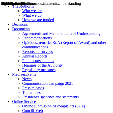
Decisions
Opinions
Public consultations
Hearings
Recommendations
Agreements and Memorandums of Understanding
Relazioni annuali
Misure di regolazione
News
Press Releases
Bollettini ART
Convegni ART
President’s interviews
Top articles
President’s speeches and statements
2004
2005
2010
2013
2014
2015
2016
2017
2018
2019
202
2020
2021
2022
2023
2024
2025
2026
Aereo
Marittimo
Terrestre
The Authority
Who we are
What we do
How we are funded
Decisions
Documents
Agreements and Memorandum of Understanding
Recommendations
Opinions, remarks RoA (Report of Award) and other
communications
Reports on surveys
Annual Reports
Public consultations
Hearings of the Authority
Regulatory measures
Media&Events
News
Communication campaign 2021
Press releases
Top articles
President’s speeches and statements
Online Services
Online submission of complaints (SiTe)
ConciliaWeb