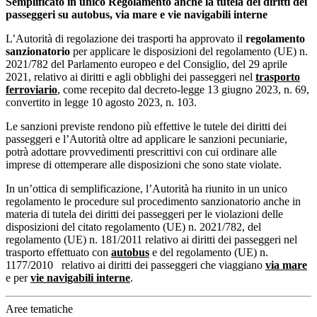
Semplificato in unico Regolamento anche la tutela dei diritti dei
passeggeri su autobus, via mare e vie navigabili interne
L’Autorità di regolazione dei trasporti ha approvato il
regolamento
sanzionatorio
per applicare le disposizioni del regolamento (UE) n.
2021/782 del Parlamento europeo e del Consiglio, del 29 aprile
2021, relativo ai diritti e agli obblighi dei passeggeri nel
trasporto
ferroviario
, come recepito dal decreto-legge 13 giugno 2023, n. 69,
convertito in legge 10 agosto 2023, n. 103.
Le sanzioni previste rendono più effettive le tutele dei diritti dei
passeggeri e l’Autorità oltre ad applicare le sanzioni pecuniarie,
potrà adottare provvedimenti prescrittivi con cui ordinare alle
imprese di ottemperare alle disposizioni che sono state violate.
In un’ottica di semplificazione, l’Autorità ha riunito in un unico
regolamento le procedure sul procedimento sanzionatorio anche in
materia di tutela dei diritti dei passeggeri per le violazioni delle
disposizioni del citato regolamento (UE) n. 2021/782, del
regolamento (UE) n. 181/2011 relativo ai diritti dei passeggeri nel
trasporto effettuato con
autobus
e del regolamento (UE) n.
1177/2010 relativo ai diritti dei passeggeri che viaggiano
via mare
e per
vie navigabili interne
.
Aree tematiche