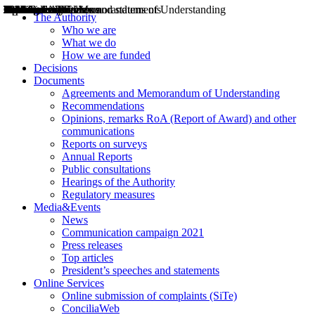
Decisions
Opinions
Public consultations
Hearings
Recommendations
Agreements and Memorandums of Understanding
Relazioni annuali
Misure di regolazione
News
Press Releases
Bollettini ART
Convegni ART
President’s interviews
Top articles
President’s speeches and statements
2004
2005
2010
2013
2014
2015
2016
2017
2018
2019
202
2020
2021
2022
2023
2024
2025
2026
Aereo
Marittimo
Terrestre
The Authority
Who we are
What we do
How we are funded
Decisions
Documents
Agreements and Memorandum of Understanding
Recommendations
Opinions, remarks RoA (Report of Award) and other
communications
Reports on surveys
Annual Reports
Public consultations
Hearings of the Authority
Regulatory measures
Media&Events
News
Communication campaign 2021
Press releases
Top articles
President’s speeches and statements
Online Services
Online submission of complaints (SiTe)
ConciliaWeb