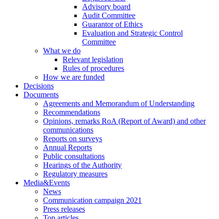
Advisory board
Audit Committee
Guarantor of Ethics
Evaluation and Strategic Control
Committee
What we do
Relevant legislation
Rules of procedures
How we are funded
Decisions
Documents
Agreements and Memorandum of Understanding
Recommendations
Opinions, remarks RoA (Report of Award) and other
communications
Reports on surveys
Annual Reports
Public consultations
Hearings of the Authority
Regulatory measures
Media&Events
News
Communication campaign 2021
Press releases
Top articles