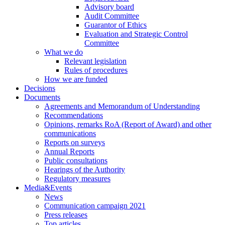
Advisory board
Audit Committee
Guarantor of Ethics
Evaluation and Strategic Control
Committee
What we do
Relevant legislation
Rules of procedures
How we are funded
Decisions
Documents
Agreements and Memorandum of Understanding
Recommendations
Opinions, remarks RoA (Report of Award) and other
communications
Reports on surveys
Annual Reports
Public consultations
Hearings of the Authority
Regulatory measures
Media&Events
News
Communication campaign 2021
Press releases
Top articles