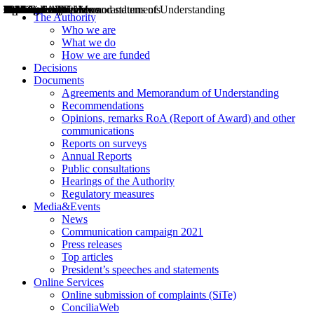
Decisions
Opinions
Public consultations
Hearings
Recommendations
Agreements and Memorandums of Understanding
Relazioni annuali
Misure di regolazione
News
Press Releases
Bollettini ART
Convegni ART
President’s interviews
Top articles
President’s speeches and statements
2004
2005
2010
2013
2014
2015
2016
2017
2018
2019
202
2020
2021
2022
2023
2024
2025
2026
Aereo
Marittimo
Terrestre
The Authority
Who we are
What we do
How we are funded
Decisions
Documents
Agreements and Memorandum of Understanding
Recommendations
Opinions, remarks RoA (Report of Award) and other
communications
Reports on surveys
Annual Reports
Public consultations
Hearings of the Authority
Regulatory measures
Media&Events
News
Communication campaign 2021
Press releases
Top articles
President’s speeches and statements
Online Services
Online submission of complaints (SiTe)
ConciliaWeb