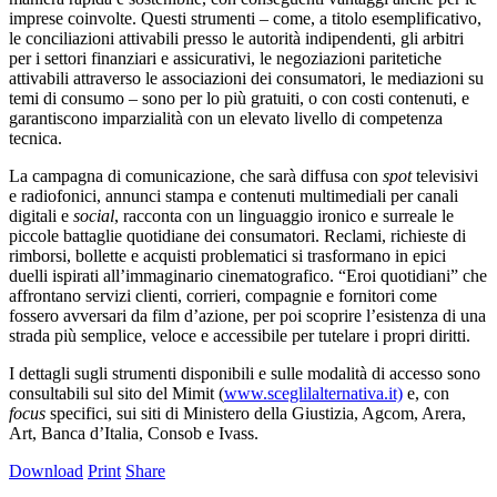
imprese coinvolte. Questi strumenti – come, a titolo esemplificativo,
le conciliazioni attivabili presso le autorità indipendenti, gli arbitri
per i settori finanziari e assicurativi, le negoziazioni paritetiche
attivabili attraverso le associazioni dei consumatori, le mediazioni su
temi di consumo – sono per lo più gratuiti, o con costi contenuti, e
garantiscono imparzialità con un elevato livello di competenza
tecnica.
La campagna di comunicazione, che sarà diffusa con
spot
televisivi
e radiofonici, annunci stampa e contenuti multimediali per canali
digitali e
social
, racconta con un linguaggio ironico e surreale le
piccole battaglie quotidiane dei consumatori. Reclami, richieste di
rimborsi, bollette e acquisti problematici si trasformano in epici
duelli ispirati all’immaginario cinematografico. “Eroi quotidiani” che
affrontano servizi clienti, corrieri, compagnie e fornitori come
fossero avversari da film d’azione, per poi scoprire l’esistenza di una
strada più semplice, veloce e accessibile per tutelare i propri diritti.
I dettagli sugli strumenti disponibili e sulle modalità di accesso sono
consultabili sul sito del Mimit (
www.sceglilalternativa.it)
e, con
focus
specifici, sui siti di Ministero della Giustizia, Agcom, Arera,
Art, Banca d’Italia, Consob e Ivass.
Download
Print
Share