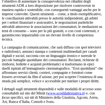
l’obiettivo di aumentare la consapevolezza nei cittadini degli
strumenti ADR a loro disposizione per risolvere controversie in
maniera rapida e sostenibile, con conseguenti vantaggi anche per le
imprese coinvolte. Questi strumenti – come, a titolo esemplificativo,
le conciliazioni attivabili presso le autorità indipendenti, gli arbitri
per i settori finanziari e assicurativi, le negoziazioni paritetiche
attivabili attraverso le associazioni dei consumatori, le mediazioni su
temi di consumo – sono per lo più gratuiti, o con costi contenuti, e
garantiscono imparzialità con un elevato livello di competenza
tecnica.
La campagna di comunicazione, che sarà diffusa con
spot
televisivi
e radiofonici, annunci stampa e contenuti multimediali per canali
digitali e
social
, racconta con un linguaggio ironico e surreale le
piccole battaglie quotidiane dei consumatori. Reclami, richieste di
rimborsi, bollette e acquisti problematici si trasformano in epici
duelli ispirati all’immaginario cinematografico. “Eroi quotidiani” che
affrontano servizi clienti, corrieri, compagnie e fornitori come
fossero avversari da film d’azione, per poi scoprire l’esistenza di una
strada più semplice, veloce e accessibile per tutelare i propri diritti.
I dettagli sugli strumenti disponibili e sulle modalità di accesso sono
consultabili sul sito del Mimit (
www.sceglilalternativa.it)
e, con
focus
specifici, sui siti di Ministero della Giustizia, Agcom, Arera,
Art, Banca d’Italia, Consob e Ivass.