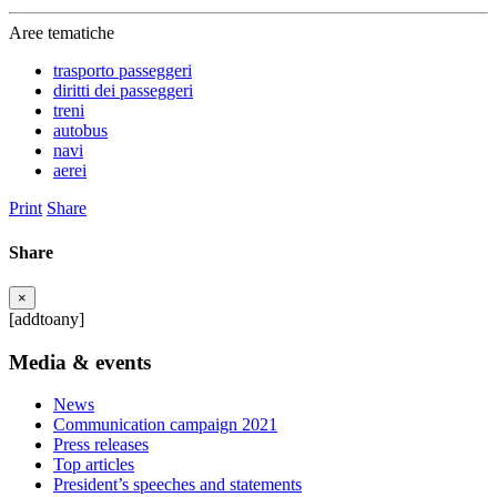
Aree tematiche
trasporto passeggeri
diritti dei passeggeri
treni
autobus
navi
aerei
Print
Share
Share
×
[addtoany]
Media & events
News
Communication campaign 2021
Press releases
Top articles
President’s speeches and statements