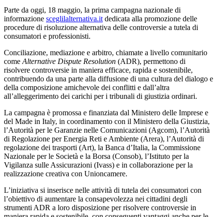
Parte da oggi, 18 maggio,
la prima campagna nazionale di
informazione
sceglilalternativa.it
dedicata alla promozione delle
procedure di risoluzione alternativa delle controversie a tutela di
consumatori e professionisti.
Conciliazione, mediazione e arbitro, chiamate a livello comunitario
come
Alternative Dispute Resolution
(ADR), permettono di
risolvere controversie in maniera efficace, rapida e sostenibile,
contribuendo da una parte alla diffusione di una cultura del dialogo e
della composizione amichevole dei conflitti e dall’altra
all’alleggerimento dei carichi per i tribunali di giustizia ordinari.
La campagna è promossa e finanziata dal Ministero delle Imprese e
del Made in Italy, in coordinamento con il Ministero della Giustizia,
l’Autorità per le Garanzie nelle Comunicazioni (Agcom), l’Autorità
di Regolazione per Energia Reti e Ambiente (Arera), l’Autorità di
regolazione dei trasporti (Art), la Banca d’Italia, la Commissione
Nazionale per le Società e la Borsa (Consob), l’Istituto per la
Vigilanza sulle Assicurazioni (Ivass) e in collaborazione per la
realizzazione creativa con Unioncamere.
L’iniziativa si inserisce nelle attività di tutela dei consumatori con
l’obiettivo di aumentare la consapevolezza nei cittadini degli
strumenti ADR a loro disposizione per risolvere controversie in
maniera rapida e sostenibile, con conseguenti vantaggi anche per le