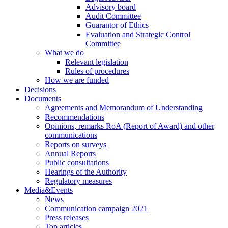
Advisory board
Audit Committee
Guarantor of Ethics
Evaluation and Strategic Control
Committee
What we do
Relevant legislation
Rules of procedures
How we are funded
Decisions
Documents
Agreements and Memorandum of Understanding
Recommendations
Opinions, remarks RoA (Report of Award) and other
communications
Reports on surveys
Annual Reports
Public consultations
Hearings of the Authority
Regulatory measures
Media&Events
News
Communication campaign 2021
Press releases
Top articles