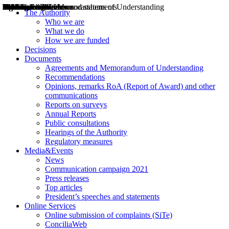
Decisions
Opinions
Public consultations
Hearings
Recommendations
Agreements and Memorandums of Understanding
Relazioni annuali
Misure di regolazione
News
Press Releases
Bollettini ART
Convegni ART
President’s interviews
Top articles
President’s speeches and statements
2004
2005
2010
2013
2014
2015
2016
2017
2018
2019
202
2020
2021
2022
2023
2024
2025
2026
Aereo
Marittimo
Terrestre
The Authority
Who we are
What we do
How we are funded
Decisions
Documents
Agreements and Memorandum of Understanding
Recommendations
Opinions, remarks RoA (Report of Award) and other
communications
Reports on surveys
Annual Reports
Public consultations
Hearings of the Authority
Regulatory measures
Media&Events
News
Communication campaign 2021
Press releases
Top articles
President’s speeches and statements
Online Services
Online submission of complaints (SiTe)
ConciliaWeb