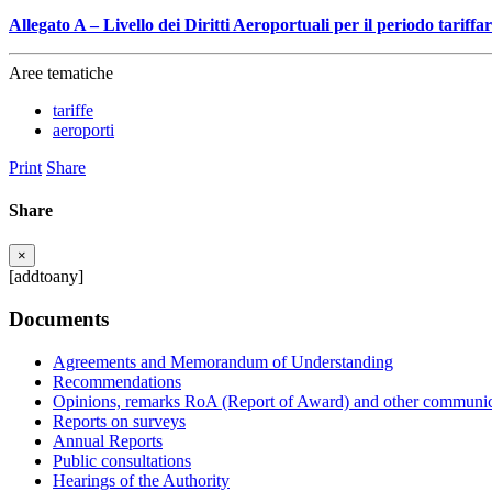
Allegato A – Livello dei Diritti Aeroportuali per il periodo tariff
Aree tematiche
tariffe
aeroporti
Print
Share
Share
×
[addtoany]
Documents
Agreements and Memorandum of Understanding
Recommendations
Opinions, remarks RoA (Report of Award) and other communic
Reports on surveys
Annual Reports
Public consultations
Hearings of the Authority