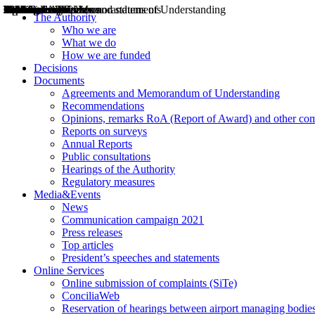
Decisions
Opinions
Public consultations
Hearings
Recommendations
Agreements and Memorandums of Understanding
Relazioni annuali
Misure di regolazione
News
Press Releases
Bollettini ART
Convegni ART
President’s interviews
Top articles
President’s speeches and statements
2004
2005
2010
2013
2014
2015
2016
2017
2018
2019
202
2020
2021
2022
2023
2024
2025
2026
Aereo
Marittimo
Terrestre
The Authority
Who we are
What we do
How we are funded
Decisions
Documents
Agreements and Memorandum of Understanding
Recommendations
Opinions, remarks RoA (Report of Award) and other co
Reports on surveys
Annual Reports
Public consultations
Hearings of the Authority
Regulatory measures
Media&Events
News
Communication campaign 2021
Press releases
Top articles
President’s speeches and statements
Online Services
Online submission of complaints (SiTe)
ConciliaWeb
Reservation of hearings between airport managing bodies