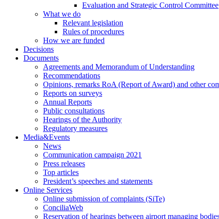
Evaluation and Strategic Control Committee
What we do
Relevant legislation
Rules of procedures
How we are funded
Decisions
Documents
Agreements and Memorandum of Understanding
Recommendations
Opinions, remarks RoA (Report of Award) and other co
Reports on surveys
Annual Reports
Public consultations
Hearings of the Authority
Regulatory measures
Media&Events
News
Communication campaign 2021
Press releases
Top articles
President’s speeches and statements
Online Services
Online submission of complaints (SiTe)
ConciliaWeb
Reservation of hearings between airport managing bodies