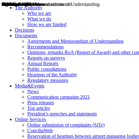
Decisions
Opinions
Public consultations
Hearings
Recommendations
Agreements and Memorandums of Understanding
Relazioni annuali
Misure di regolazione
News
Press Releases
Bollettini ART
Convegni ART
President’s interviews
Top articles
President’s speeches and statements
2004
2005
2010
2013
2014
2015
2016
2017
2018
2019
202
2020
2021
2022
2023
2024
2025
2026
Aereo
Marittimo
Terrestre
The Authority
Who we are
What we do
How we are funded
Decisions
Documents
Agreements and Memorandum of Understanding
Recommendations
Opinions, remarks RoA (Report of Award) and other co
Reports on surveys
Annual Reports
Public consultations
Hearings of the Authority
Regulatory measures
Media&Events
News
Communication campaign 2021
Press releases
Top articles
President’s speeches and statements
Online Services
Online submission of complaints (SiTe)
ConciliaWeb
Reservation of hearings between airport managing bodies