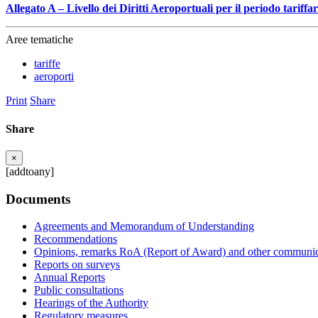
Allegato A – Livello dei Diritti Aeroportuali per il periodo tariff
Aree tematiche
tariffe
aeroporti
Print
Share
Share
×
[addtoany]
Documents
Agreements and Memorandum of Understanding
Recommendations
Opinions, remarks RoA (Report of Award) and other communic
Reports on surveys
Annual Reports
Public consultations
Hearings of the Authority
Regulatory measures