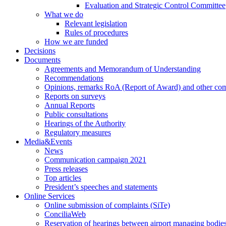
Evaluation and Strategic Control Committee
What we do
Relevant legislation
Rules of procedures
How we are funded
Decisions
Documents
Agreements and Memorandum of Understanding
Recommendations
Opinions, remarks RoA (Report of Award) and other co
Reports on surveys
Annual Reports
Public consultations
Hearings of the Authority
Regulatory measures
Media&Events
News
Communication campaign 2021
Press releases
Top articles
President’s speeches and statements
Online Services
Online submission of complaints (SiTe)
ConciliaWeb
Reservation of hearings between airport managing bodies