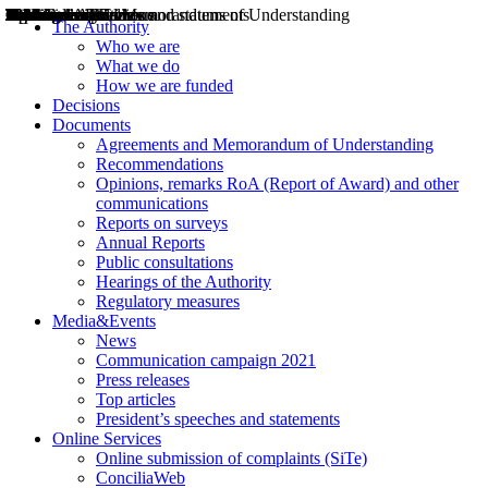
Decisions
Opinions
Public consultations
Hearings
Recommendations
Agreements and Memorandums of Understanding
Relazioni annuali
Misure di regolazione
News
Press Releases
Bollettini ART
Convegni ART
President’s interviews
Top articles
President’s speeches and statements
2004
2005
2010
2013
2014
2015
2016
2017
2018
2019
202
2020
2021
2022
2023
2024
2025
2026
Aereo
Marittimo
Terrestre
The Authority
Who we are
What we do
How we are funded
Decisions
Documents
Agreements and Memorandum of Understanding
Recommendations
Opinions, remarks RoA (Report of Award) and other
communications
Reports on surveys
Annual Reports
Public consultations
Hearings of the Authority
Regulatory measures
Media&Events
News
Communication campaign 2021
Press releases
Top articles
President’s speeches and statements
Online Services
Online submission of complaints (SiTe)
ConciliaWeb