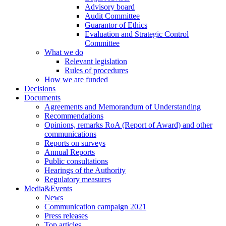
Advisory board
Audit Committee
Guarantor of Ethics
Evaluation and Strategic Control
Committee
What we do
Relevant legislation
Rules of procedures
How we are funded
Decisions
Documents
Agreements and Memorandum of Understanding
Recommendations
Opinions, remarks RoA (Report of Award) and other
communications
Reports on surveys
Annual Reports
Public consultations
Hearings of the Authority
Regulatory measures
Media&Events
News
Communication campaign 2021
Press releases
Top articles