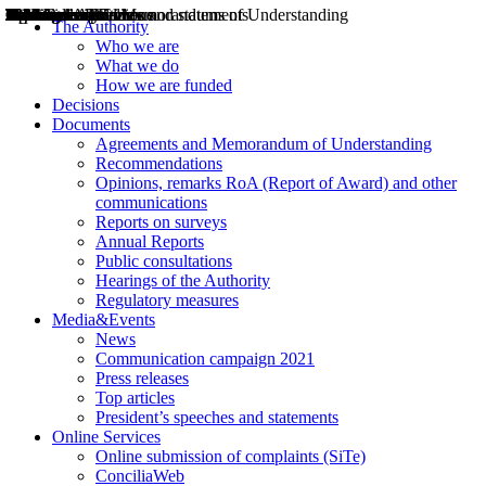
Decisions
Opinions
Public consultations
Hearings
Recommendations
Agreements and Memorandums of Understanding
Relazioni annuali
Misure di regolazione
News
Press Releases
Bollettini ART
Convegni ART
President’s interviews
Top articles
President’s speeches and statements
2004
2005
2010
2013
2014
2015
2016
2017
2018
2019
202
2020
2021
2022
2023
2024
2025
2026
Aereo
Marittimo
Terrestre
The Authority
Who we are
What we do
How we are funded
Decisions
Documents
Agreements and Memorandum of Understanding
Recommendations
Opinions, remarks RoA (Report of Award) and other
communications
Reports on surveys
Annual Reports
Public consultations
Hearings of the Authority
Regulatory measures
Media&Events
News
Communication campaign 2021
Press releases
Top articles
President’s speeches and statements
Online Services
Online submission of complaints (SiTe)
ConciliaWeb