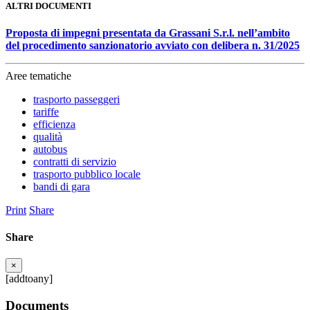
ALTRI DOCUMENTI
Proposta di impegni presentata da Grassani S.r.l. nell’ambito
del procedimento sanzionatorio avviato con delibera n. 31/2025
Aree tematiche
trasporto passeggeri
tariffe
efficienza
qualità
autobus
contratti di servizio
trasporto pubblico locale
bandi di gara
Print
Share
Share
×
[addtoany]
Documents