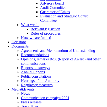
Advisory board
Audit Committee
Guarantor of Ethics
Evaluation and Strategic Control
Committee
What we do
Relevant legislation
Rules of procedures
How we are funded
Decisions
Documents
Agreements and Memorandum of Understanding
Recommendations
Opinions, remarks RoA (Report of Award) and other
communications
Reports on surveys
Annual Reports
Public consultations
Hearings of the Authority
Regulatory measures
Media&Events
News
Communication campaign 2021
Press releases
Top articles