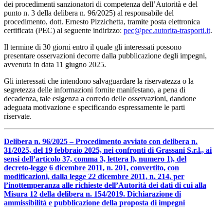
dei procedimenti sanzionatori di competenza dell’Autorità e del
punto n. 3 della delibera n. 96/2025) al responsabile del
procedimento, dott. Ernesto Pizzichetta, tramite posta elettronica
certificata (PEC) al seguente indirizzo:
pec@pec.autorita-trasporti.it
.
Il termine di 30 giorni entro il quale gli interessati possono
presentare osservazioni decorre dalla pubblicazione degli impegni,
avvenuta in data 11 giugno 2025.
Gli interessati che intendono salvaguardare la riservatezza o la
segretezza delle informazioni fornite manifestano, a pena di
decadenza, tale esigenza a corredo delle osservazioni, dandone
adeguata motivazione e specificando espressamente le parti
riservate.
Delibera n. 96/2025 – Procedimento avviato con delibera n.
31/2025, del 19 febbraio 2025, nei confronti di Grassani S.r.l., ai
sensi dell’articolo 37, comma 3, lettera l), numero 1), del
decreto-legge 6 dicembre 2011, n. 201, convertito, con
modificazioni, dalla legge 22 dicembre 2011, n. 214, per
l’inottemperanza alle richieste dell’Autorità dei dati di cui alla
Misura 12 della delibera n. 154/2019. Dichiarazione di
ammissibilità e pubblicazione della proposta di impegni