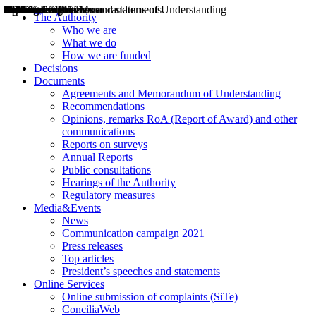
Decisions
Opinions
Public consultations
Hearings
Recommendations
Agreements and Memorandums of Understanding
Relazioni annuali
Misure di regolazione
News
Press Releases
Bollettini ART
Convegni ART
President’s interviews
Top articles
President’s speeches and statements
2004
2005
2010
2013
2014
2015
2016
2017
2018
2019
202
2020
2021
2022
2023
2024
2025
2026
Aereo
Marittimo
Terrestre
The Authority
Who we are
What we do
How we are funded
Decisions
Documents
Agreements and Memorandum of Understanding
Recommendations
Opinions, remarks RoA (Report of Award) and other
communications
Reports on surveys
Annual Reports
Public consultations
Hearings of the Authority
Regulatory measures
Media&Events
News
Communication campaign 2021
Press releases
Top articles
President’s speeches and statements
Online Services
Online submission of complaints (SiTe)
ConciliaWeb