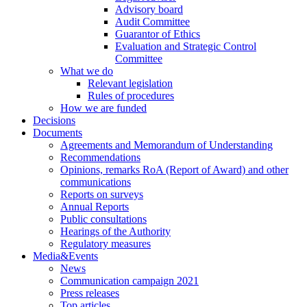
Advisory board
Audit Committee
Guarantor of Ethics
Evaluation and Strategic Control
Committee
What we do
Relevant legislation
Rules of procedures
How we are funded
Decisions
Documents
Agreements and Memorandum of Understanding
Recommendations
Opinions, remarks RoA (Report of Award) and other
communications
Reports on surveys
Annual Reports
Public consultations
Hearings of the Authority
Regulatory measures
Media&Events
News
Communication campaign 2021
Press releases
Top articles