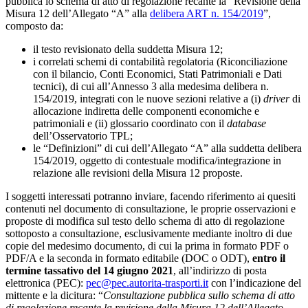
pubblica lo schema di atto di regolazione recante la “Revisione della
Misura 12 dell’Allegato “A” alla
delibera ART n. 154/2019
”,
composto da:
il testo revisionato della suddetta Misura 12;
i correlati schemi di contabilità regolatoria (Riconciliazione
con il bilancio, Conti Economici, Stati Patrimoniali e Dati
tecnici), di cui all’Annesso 3 alla medesima delibera n.
154/2019, integrati con le nuove sezioni relative a (i)
driver
di
allocazione indiretta delle componenti economiche e
patrimoniali e (ii) glossario coordinato con il
database
dell’Osservatorio TPL;
le “Definizioni” di cui dell’Allegato “A” alla suddetta delibera
154/2019, oggetto di contestuale modifica/integrazione in
relazione alle revisioni della Misura 12 proposte.
I soggetti interessati potranno inviare, facendo riferimento ai quesiti
contenuti nel documento di consultazione, le proprie osservazioni e
proposte di modifica sul testo dello schema di atto di regolazione
sottoposto a consultazione, esclusivamente mediante inoltro di due
copie del medesimo documento, di cui la prima in formato PDF o
PDF/A e la seconda in formato editabile (DOC o ODT),
entro il
termine tassativo del 14 giugno 2021
, all’indirizzo di posta
elettronica (PEC):
pec@pec.autorita-trasporti.it
con l’indicazione del
mittente e la dicitura: “
Consultazione pubblica sullo
schema di atto
di regolazione recante la revisione della Misura 12 dell’Allegato