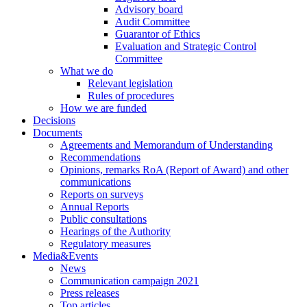
Advisory board
Audit Committee
Guarantor of Ethics
Evaluation and Strategic Control
Committee
What we do
Relevant legislation
Rules of procedures
How we are funded
Decisions
Documents
Agreements and Memorandum of Understanding
Recommendations
Opinions, remarks RoA (Report of Award) and other
communications
Reports on surveys
Annual Reports
Public consultations
Hearings of the Authority
Regulatory measures
Media&Events
News
Communication campaign 2021
Press releases
Top articles