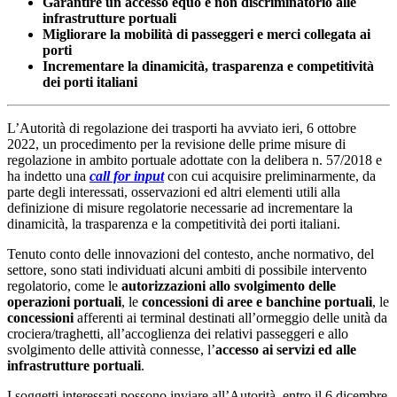
Garantire un accesso equo e non discriminatorio alle
infrastrutture portuali
Migliorare la mobilità di passeggeri e merci collegata ai
porti
Incrementare la dinamicità, trasparenza e competitività
dei porti italiani
L’Autorità di regolazione dei trasporti ha avviato ieri, 6 ottobre
2022, un procedimento per la revisione delle prime misure di
regolazione in ambito portuale adottate con la delibera n. 57/2018 e
ha indetto una
call for input
con cui acquisire preliminarmente, da
parte degli interessati, osservazioni ed altri elementi utili alla
definizione di misure regolatorie necessarie ad incrementare la
dinamicità, la trasparenza e la competitività dei porti italiani.
Tenuto conto delle innovazioni del contesto, anche normativo, del
settore, sono stati individuati alcuni ambiti di possibile intervento
regolatorio, come le
autorizzazioni allo svolgimento delle
operazioni portuali
, le
concessioni di aree e banchine portuali
, le
concessioni
afferenti ai terminal destinati all’ormeggio delle unità da
crociera/traghetti, all’accoglienza dei relativi passeggeri e allo
svolgimento delle attività connesse, l’
accesso ai servizi ed alle
infrastrutture portuali
.
I soggetti interessati possono inviare all’Autorità, entro il 6 dicembre