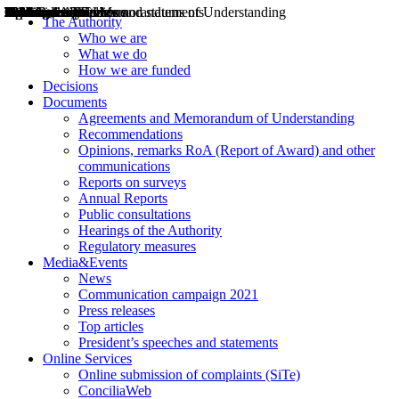
Decisions
Opinions
Public consultations
Hearings
Recommendations
Agreements and Memorandums of Understanding
Relazioni annuali
Misure di regolazione
News
Press Releases
Bollettini ART
Convegni ART
President’s interviews
Top articles
President’s speeches and statements
2004
2005
2010
2013
2014
2015
2016
2017
2018
2019
202
2020
2021
2022
2023
2024
2025
2026
Aereo
Marittimo
Terrestre
The Authority
Who we are
What we do
How we are funded
Decisions
Documents
Agreements and Memorandum of Understanding
Recommendations
Opinions, remarks RoA (Report of Award) and other
communications
Reports on surveys
Annual Reports
Public consultations
Hearings of the Authority
Regulatory measures
Media&Events
News
Communication campaign 2021
Press releases
Top articles
President’s speeches and statements
Online Services
Online submission of complaints (SiTe)
ConciliaWeb