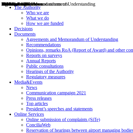
Decisions
Opinions
Public consultations
Hearings
Recommendations
Agreements and Memorandums of Understanding
Relazioni annuali
Misure di regolazione
News
Press Releases
Bollettini ART
Convegni ART
President’s interviews
Top articles
President’s speeches and statements
2004
2005
2010
2013
2014
2015
2016
2017
2018
2019
202
2020
2021
2022
2023
2024
2025
2026
Aereo
Marittimo
Terrestre
The Authority
Who we are
What we do
How we are funded
Decisions
Documents
Agreements and Memorandum of Understanding
Recommendations
Opinions, remarks RoA (Report of Award) and other co
Reports on surveys
Annual Reports
Public consultations
Hearings of the Authority
Regulatory measures
Media&Events
News
Communication campaign 2021
Press releases
Top articles
President’s speeches and statements
Online Services
Online submission of complaints (SiTe)
ConciliaWeb
Reservation of hearings between airport managing bodies