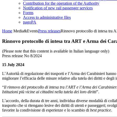
Contribution for the operation of the Authority
Notification of new rail passenger services
Forms
Access to administrative files
pagoPA
Home
Media&Events
Press releases
Rinnovo protocollo di intesa tra 
Rinnovo protocollo di intesa tra ART e Arma dei Cara
(Please note that this content is available in Italian language only)
Press release No 8/2024
15 July 2024
L’Autorità di regolazione dei trasporti e l’Arma dei Carabinieri hanno 
migliorare l’efficacia delle misure relative alla tutela dei diritti e degli 
“
Il rinnovo del protocollo di intesa tra l’ART e l’Arma dei Carabinier
Istituzioni più vicine ai cittadini nella tutela dei loro diritti
”.
L’accordo, della durata di tre anni, individua diverse modalità di collab
trasporto che si ritengano lesive dei diritti di utenti e passeggeri; svo
favorire la condivisione di esperienze e lo scambio di
best practice
.