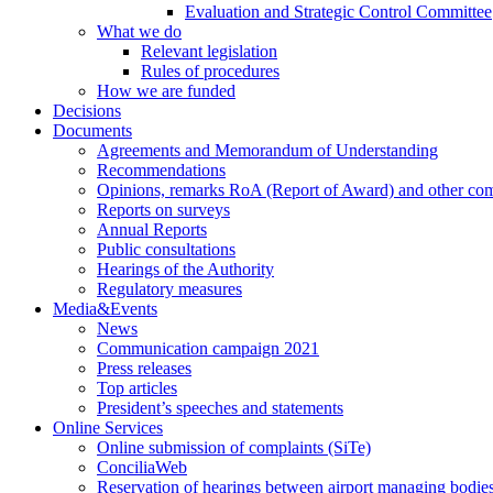
Evaluation and Strategic Control Committee
What we do
Relevant legislation
Rules of procedures
How we are funded
Decisions
Documents
Agreements and Memorandum of Understanding
Recommendations
Opinions, remarks RoA (Report of Award) and other co
Reports on surveys
Annual Reports
Public consultations
Hearings of the Authority
Regulatory measures
Media&Events
News
Communication campaign 2021
Press releases
Top articles
President’s speeches and statements
Online Services
Online submission of complaints (SiTe)
ConciliaWeb
Reservation of hearings between airport managing bodies