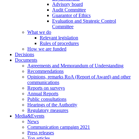
Advisory board
Audit Committee
Guarantor of Ethics
Evaluation and Strategic Control
Committee
What we do
Relevant legislation
Rules of procedures
How we are funded
Decisions
Documents
Agreements and Memorandum of Understanding
Recommendations
Opinions, remarks RoA (Report of Award) and other
communications
Reports on surveys
Annual Reports
Public consultations
Hearings of the Authority
Regulatory measures
Media&Events
News
Communication campaign 2021
Press releases
Top articles