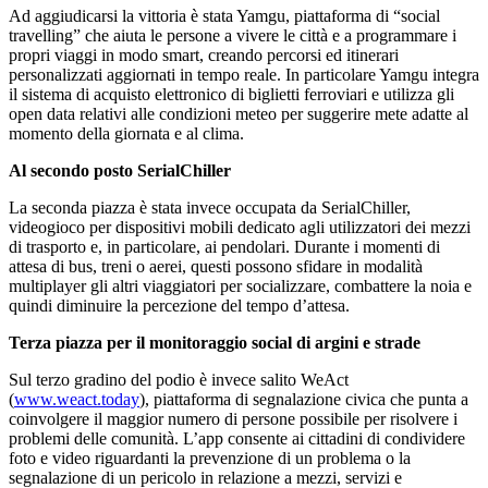
Ad aggiudicarsi la vittoria è stata Yamgu, piattaforma di “social
travelling” che aiuta le persone a vivere le città e a programmare i
propri viaggi in modo smart, creando percorsi ed itinerari
personalizzati aggiornati in tempo reale. In particolare Yamgu integra
il sistema di acquisto elettronico di biglietti ferroviari e utilizza gli
open data relativi alle condizioni meteo per suggerire mete adatte al
momento della giornata e al clima.
Al secondo posto SerialChiller
La seconda piazza è stata invece occupata da SerialChiller,
videogioco per dispositivi mobili dedicato agli utilizzatori dei mezzi
di trasporto e, in particolare, ai pendolari. Durante i momenti di
attesa di bus, treni o aerei, questi possono sfidare in modalità
multiplayer gli altri viaggiatori per socializzare, combattere la noia e
quindi diminuire la percezione del tempo d’attesa.
Terza piazza per il monitoraggio social di argini e strade
Sul terzo gradino del podio è invece salito WeAct
(
www.weact.today
), piattaforma di segnalazione civica che punta a
coinvolgere il maggior numero di persone possibile per risolvere i
problemi delle comunità. L’app consente ai cittadini di condividere
foto e video riguardanti la prevenzione di un problema o la
segnalazione di un pericolo in relazione a mezzi, servizi e