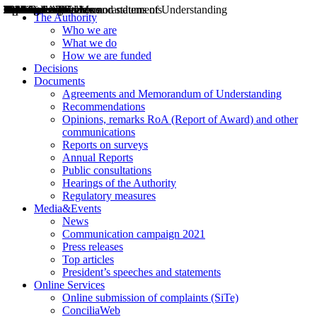
Decisions
Opinions
Public consultations
Hearings
Recommendations
Agreements and Memorandums of Understanding
Relazioni annuali
Misure di regolazione
News
Press Releases
Bollettini ART
Convegni ART
President’s interviews
Top articles
President’s speeches and statements
2004
2005
2010
2013
2014
2015
2016
2017
2018
2019
202
2020
2021
2022
2023
2024
2025
2026
Aereo
Marittimo
Terrestre
The Authority
Who we are
What we do
How we are funded
Decisions
Documents
Agreements and Memorandum of Understanding
Recommendations
Opinions, remarks RoA (Report of Award) and other
communications
Reports on surveys
Annual Reports
Public consultations
Hearings of the Authority
Regulatory measures
Media&Events
News
Communication campaign 2021
Press releases
Top articles
President’s speeches and statements
Online Services
Online submission of complaints (SiTe)
ConciliaWeb