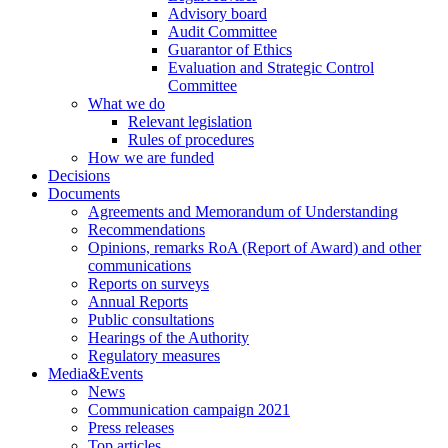
Advisory board
Audit Committee
Guarantor of Ethics
Evaluation and Strategic Control
Committee
What we do
Relevant legislation
Rules of procedures
How we are funded
Decisions
Documents
Agreements and Memorandum of Understanding
Recommendations
Opinions, remarks RoA (Report of Award) and other
communications
Reports on surveys
Annual Reports
Public consultations
Hearings of the Authority
Regulatory measures
Media&Events
News
Communication campaign 2021
Press releases
Top articles