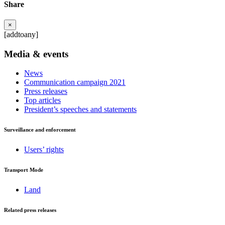
Share
×
[addtoany]
Media & events
News
Communication campaign 2021
Press releases
Top articles
President’s speeches and statements
Surveillance and enforcement
Users’ rights
Transport Mode
Land
Related press releases