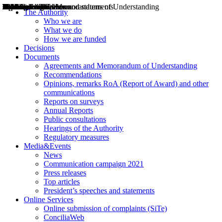
Decisions
Opinions
Public consultations
Hearings
Recommendations
Agreements and Memorandums of Understanding
Relazioni annuali
Misure di regolazione
News
Press Releases
Bollettini ART
Convegni ART
President’s interviews
Top articles
President’s speeches and statements
2004
2005
2010
2013
2014
2015
2016
2017
2018
2019
202
2020
2021
2022
2023
2024
2025
2026
Aereo
Marittimo
Terrestre
The Authority
Who we are
What we do
How we are funded
Decisions
Documents
Agreements and Memorandum of Understanding
Recommendations
Opinions, remarks RoA (Report of Award) and other
communications
Reports on surveys
Annual Reports
Public consultations
Hearings of the Authority
Regulatory measures
Media&Events
News
Communication campaign 2021
Press releases
Top articles
President’s speeches and statements
Online Services
Online submission of complaints (SiTe)
ConciliaWeb