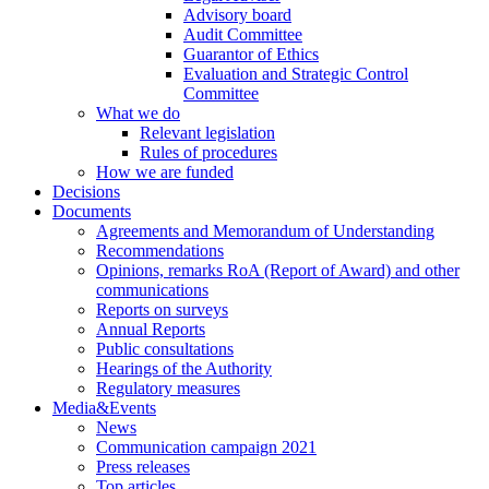
Advisory board
Audit Committee
Guarantor of Ethics
Evaluation and Strategic Control
Committee
What we do
Relevant legislation
Rules of procedures
How we are funded
Decisions
Documents
Agreements and Memorandum of Understanding
Recommendations
Opinions, remarks RoA (Report of Award) and other
communications
Reports on surveys
Annual Reports
Public consultations
Hearings of the Authority
Regulatory measures
Media&Events
News
Communication campaign 2021
Press releases
Top articles