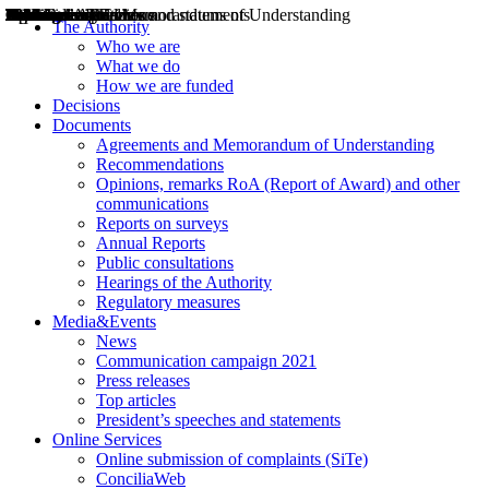
Decisions
Opinions
Public consultations
Hearings
Recommendations
Agreements and Memorandums of Understanding
Relazioni annuali
Misure di regolazione
News
Press Releases
Bollettini ART
Convegni ART
President’s interviews
Top articles
President’s speeches and statements
2004
2005
2010
2013
2014
2015
2016
2017
2018
2019
202
2020
2021
2022
2023
2024
2025
2026
Aereo
Marittimo
Terrestre
The Authority
Who we are
What we do
How we are funded
Decisions
Documents
Agreements and Memorandum of Understanding
Recommendations
Opinions, remarks RoA (Report of Award) and other
communications
Reports on surveys
Annual Reports
Public consultations
Hearings of the Authority
Regulatory measures
Media&Events
News
Communication campaign 2021
Press releases
Top articles
President’s speeches and statements
Online Services
Online submission of complaints (SiTe)
ConciliaWeb