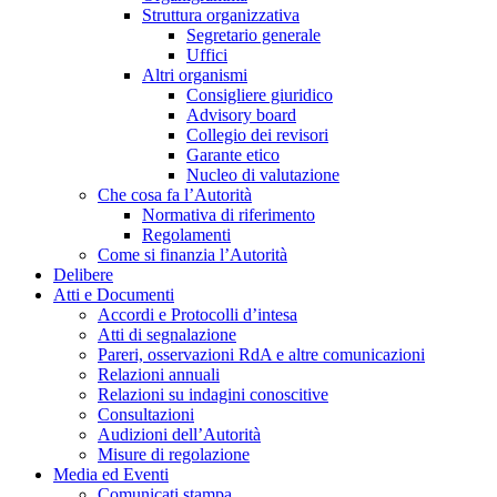
Struttura organizzativa
Segretario generale
Uffici
Altri organismi
Consigliere giuridico
Advisory board
Collegio dei revisori
Garante etico
Nucleo di valutazione
Che cosa fa l’Autorità
Normativa di riferimento
Regolamenti
Come si finanzia l’Autorità
Delibere
Atti e Documenti
Accordi e Protocolli d’intesa
Atti di segnalazione
Pareri, osservazioni RdA e altre comunicazioni
Relazioni annuali
Relazioni su indagini conoscitive
Consultazioni
Audizioni dell’Autorità
Misure di regolazione
Media ed Eventi
Comunicati stampa