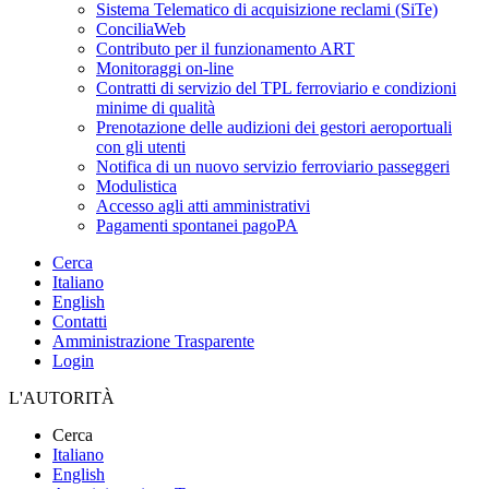
Sistema Telematico di acquisizione reclami (SiTe)
ConciliaWeb
Contributo per il funzionamento ART
Monitoraggi on-line
Contratti di servizio del TPL ferroviario e condizioni
minime di qualità
Prenotazione delle audizioni dei gestori aeroportuali
con gli utenti
Notifica di un nuovo servizio ferroviario passeggeri
Modulistica
Accesso agli atti amministrativi
Pagamenti spontanei pagoPA
Cerca
Italiano
English
Contatti
Amministrazione Trasparente
Login
L'AUTORITÀ
Cerca
Italiano
English