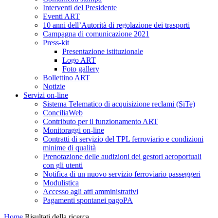
Interventi del Presidente
Eventi ART
10 anni dell’Autorità di regolazione dei trasporti
Campagna di comunicazione 2021
Press-kit
Presentazione istituzionale
Logo ART
Foto gallery
Bollettino ART
Notizie
Servizi on-line
Sistema Telematico di acquisizione reclami (SiTe)
ConciliaWeb
Contributo per il funzionamento ART
Monitoraggi on-line
Contratti di servizio del TPL ferroviario e condizioni
minime di qualità
Prenotazione delle audizioni dei gestori aeroportuali
con gli utenti
Notifica di un nuovo servizio ferroviario passeggeri
Modulistica
Accesso agli atti amministrativi
Pagamenti spontanei pagoPA
Home
Risultati della ricerca