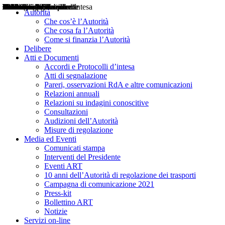
Delibere
Pareri
Consultazioni
Audizioni
Atti di Segnalazione
Accordi e Protocolli d'Intesa
Relazioni annuali
Misure di regolazione
Notizie
Comunicati Stampa
Bollettini ART
Convegni ART
Interviste del Presidente
Articoli in primo piano
Interventi del Presidente
2004
2005
2010
2013
2014
2015
2016
2017
2018
2019
202
2020
2021
2022
2023
2024
2025
2026
Aereo
Marittimo
Terrestre
Autorità
Che cos’è l’Autorità
Che cosa fa l’Autorità
Come si finanzia l’Autorità
Delibere
Atti e Documenti
Accordi e Protocolli d’intesa
Atti di segnalazione
Pareri, osservazioni RdA e altre comunicazioni
Relazioni annuali
Relazioni su indagini conoscitive
Consultazioni
Audizioni dell’Autorità
Misure di regolazione
Media ed Eventi
Comunicati stampa
Interventi del Presidente
Eventi ART
10 anni dell’Autorità di regolazione dei trasporti
Campagna di comunicazione 2021
Press-kit
Bollettino ART
Notizie
Servizi on-line