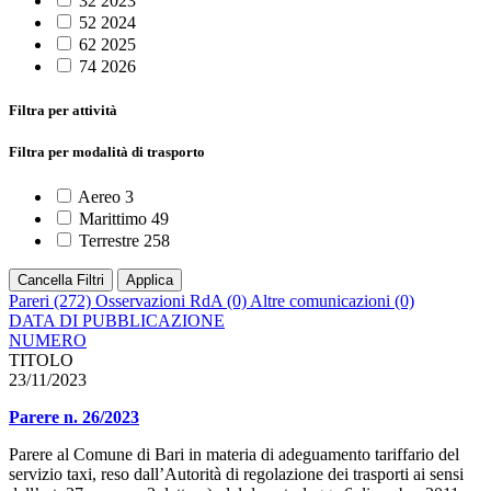
32
2023
52
2024
62
2025
74
2026
Filtra per attività
Filtra per modalità di trasporto
Aereo
3
Marittimo
49
Terrestre
258
Cancella Filtri
Applica
Pareri
(272)
Osservazioni RdA
(0)
Altre comunicazioni
(0)
DATA DI PUBBLICAZIONE
NUMERO
TITOLO
23/11/2023
Parere n. 26/2023
Parere al Comune di Bari in materia di adeguamento tariffario del
servizio taxi, reso dall’Autorità di regolazione dei trasporti ai sensi