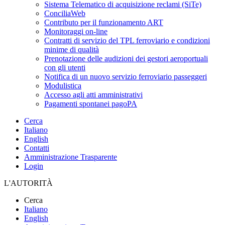
Sistema Telematico di acquisizione reclami (SiTe)
ConciliaWeb
Contributo per il funzionamento ART
Monitoraggi on-line
Contratti di servizio del TPL ferroviario e condizioni
minime di qualità
Prenotazione delle audizioni dei gestori aeroportuali
con gli utenti
Notifica di un nuovo servizio ferroviario passeggeri
Modulistica
Accesso agli atti amministrativi
Pagamenti spontanei pagoPA
Cerca
Italiano
English
Contatti
Amministrazione Trasparente
Login
L'AUTORITÀ
Cerca
Italiano
English