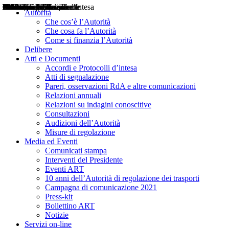
Delibere
Pareri
Consultazioni
Audizioni
Atti di Segnalazione
Accordi e Protocolli d'Intesa
Relazioni annuali
Misure di regolazione
Notizie
Comunicati Stampa
Bollettini ART
Convegni ART
Interviste del Presidente
Articoli in primo piano
Interventi del Presidente
2004
2005
2010
2013
2014
2015
2016
2017
2018
2019
202
2020
2021
2022
2023
2024
2025
2026
Aereo
Marittimo
Terrestre
Autorità
Che cos’è l’Autorità
Che cosa fa l’Autorità
Come si finanzia l’Autorità
Delibere
Atti e Documenti
Accordi e Protocolli d’intesa
Atti di segnalazione
Pareri, osservazioni RdA e altre comunicazioni
Relazioni annuali
Relazioni su indagini conoscitive
Consultazioni
Audizioni dell’Autorità
Misure di regolazione
Media ed Eventi
Comunicati stampa
Interventi del Presidente
Eventi ART
10 anni dell’Autorità di regolazione dei trasporti
Campagna di comunicazione 2021
Press-kit
Bollettino ART
Notizie
Servizi on-line