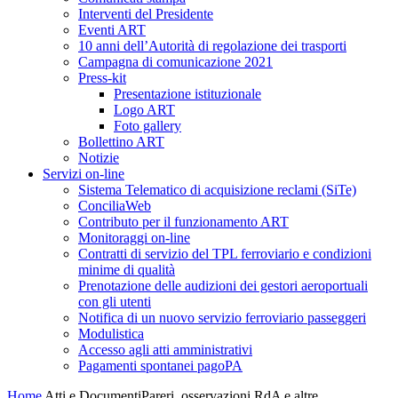
Interventi del Presidente
Eventi ART
10 anni dell’Autorità di regolazione dei trasporti
Campagna di comunicazione 2021
Press-kit
Presentazione istituzionale
Logo ART
Foto gallery
Bollettino ART
Notizie
Servizi on-line
Sistema Telematico di acquisizione reclami (SiTe)
ConciliaWeb
Contributo per il funzionamento ART
Monitoraggi on-line
Contratti di servizio del TPL ferroviario e condizioni
minime di qualità
Prenotazione delle audizioni dei gestori aeroportuali
con gli utenti
Notifica di un nuovo servizio ferroviario passeggeri
Modulistica
Accesso agli atti amministrativi
Pagamenti spontanei pagoPA
Home
Atti e Documenti
Pareri, osservazioni RdA e altre