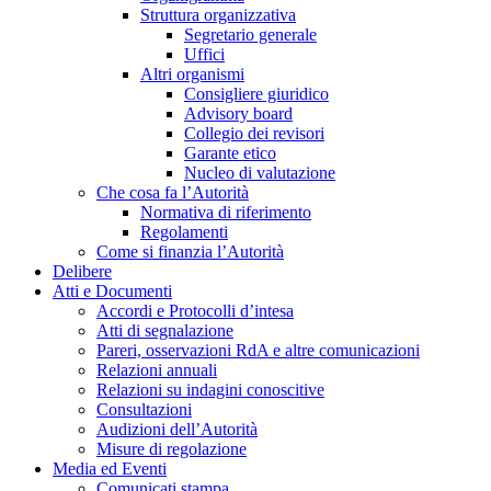
Struttura organizzativa
Segretario generale
Uffici
Altri organismi
Consigliere giuridico
Advisory board
Collegio dei revisori
Garante etico
Nucleo di valutazione
Che cosa fa l’Autorità
Normativa di riferimento
Regolamenti
Come si finanzia l’Autorità
Delibere
Atti e Documenti
Accordi e Protocolli d’intesa
Atti di segnalazione
Pareri, osservazioni RdA e altre comunicazioni
Relazioni annuali
Relazioni su indagini conoscitive
Consultazioni
Audizioni dell’Autorità
Misure di regolazione
Media ed Eventi
Comunicati stampa