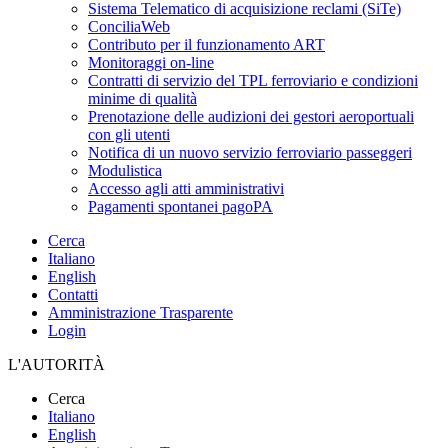
Sistema Telematico di acquisizione reclami (SiTe)
ConciliaWeb
Contributo per il funzionamento ART
Monitoraggi on-line
Contratti di servizio del TPL ferroviario e condizioni
minime di qualità
Prenotazione delle audizioni dei gestori aeroportuali
con gli utenti
Notifica di un nuovo servizio ferroviario passeggeri
Modulistica
Accesso agli atti amministrativi
Pagamenti spontanei pagoPA
Cerca
Italiano
English
Contatti
Amministrazione Trasparente
Login
L'AUTORITÀ
Cerca
Italiano
English