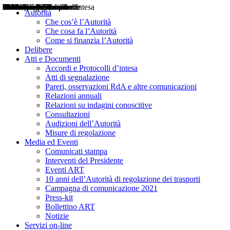
Delibere
Pareri
Consultazioni
Audizioni
Atti di Segnalazione
Accordi e Protocolli d'Intesa
Relazioni annuali
Misure di regolazione
Notizie
Comunicati Stampa
Bollettini ART
Convegni ART
Interviste del Presidente
Articoli in primo piano
Interventi del Presidente
2004
2005
2010
2013
2014
2015
2016
2017
2018
2019
202
2020
2021
2022
2023
2024
2025
2026
Aereo
Marittimo
Terrestre
Autorità
Che cos’è l’Autorità
Che cosa fa l’Autorità
Come si finanzia l’Autorità
Delibere
Atti e Documenti
Accordi e Protocolli d’intesa
Atti di segnalazione
Pareri, osservazioni RdA e altre comunicazioni
Relazioni annuali
Relazioni su indagini conoscitive
Consultazioni
Audizioni dell’Autorità
Misure di regolazione
Media ed Eventi
Comunicati stampa
Interventi del Presidente
Eventi ART
10 anni dell’Autorità di regolazione dei trasporti
Campagna di comunicazione 2021
Press-kit
Bollettino ART
Notizie
Servizi on-line