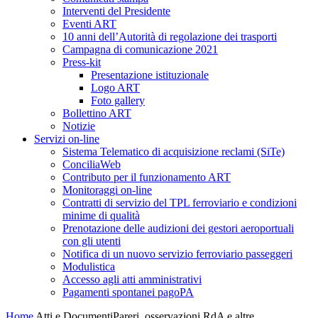
Interventi del Presidente
Eventi ART
10 anni dell’Autorità di regolazione dei trasporti
Campagna di comunicazione 2021
Press-kit
Presentazione istituzionale
Logo ART
Foto gallery
Bollettino ART
Notizie
Servizi on-line
Sistema Telematico di acquisizione reclami (SiTe)
ConciliaWeb
Contributo per il funzionamento ART
Monitoraggi on-line
Contratti di servizio del TPL ferroviario e condizioni
minime di qualità
Prenotazione delle audizioni dei gestori aeroportuali
con gli utenti
Notifica di un nuovo servizio ferroviario passeggeri
Modulistica
Accesso agli atti amministrativi
Pagamenti spontanei pagoPA
Home
Atti e Documenti
Pareri, osservazioni RdA e altre