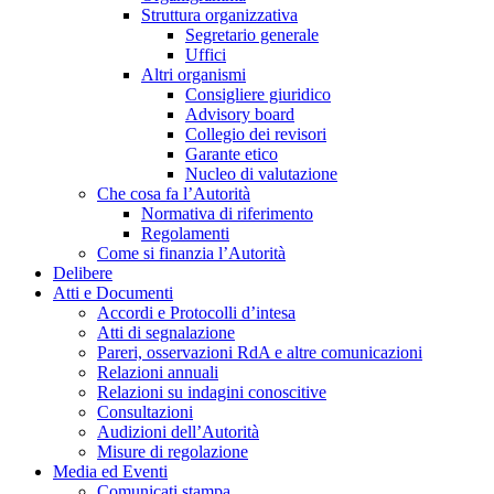
Struttura organizzativa
Segretario generale
Uffici
Altri organismi
Consigliere giuridico
Advisory board
Collegio dei revisori
Garante etico
Nucleo di valutazione
Che cosa fa l’Autorità
Normativa di riferimento
Regolamenti
Come si finanzia l’Autorità
Delibere
Atti e Documenti
Accordi e Protocolli d’intesa
Atti di segnalazione
Pareri, osservazioni RdA e altre comunicazioni
Relazioni annuali
Relazioni su indagini conoscitive
Consultazioni
Audizioni dell’Autorità
Misure di regolazione
Media ed Eventi
Comunicati stampa