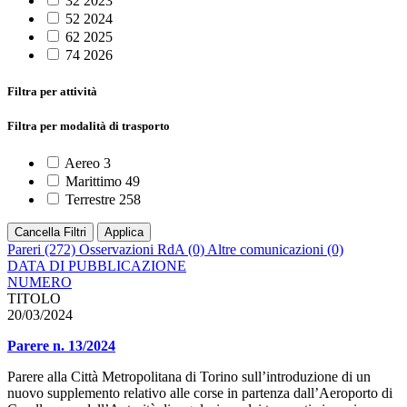
32
2023
52
2024
62
2025
74
2026
Filtra per attività
Filtra per modalità di trasporto
Aereo
3
Marittimo
49
Terrestre
258
Cancella Filtri
Applica
Pareri
(272)
Osservazioni RdA
(0)
Altre comunicazioni
(0)
DATA DI PUBBLICAZIONE
NUMERO
TITOLO
20/03/2024
Parere n. 13/2024
Parere alla Città Metropolitana di Torino sull’introduzione di un
nuovo supplemento relativo alle corse in partenza dall’Aeroporto di