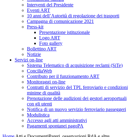
Interventi del Presidente
Eventi ART
10 anni dell’Autorità di regolazione dei trasporti
Campagna di comunicazione 2021
Press-kit
Presentazione istituzionale
Logo ART
Foto gallery
Bollettino ART
Notizie
Servizi on-line
Sistema Telematico di acquisizione reclami (SiTe)
ConciliaWeb
Contributo per il funzionamento ART
Monitoraggi on-line
Contratti di servizio del TPL ferroviario e condizioni
minime di qualità
Prenotazione delle audizioni dei gestori aeroportuali
con gli utenti
Notifica di un nuovo servizio ferroviario passeggeri
Modulistica
Accesso agli atti amministrativi
Pagamenti spontanei pagoPA
Home
Atti e Documenti
Pareri, osservazioni RdA e altre