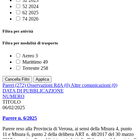
32
2023
52
2024
62
2025
74
2026
Filtra per attività
Filtra per modalità di trasporto
Aereo
3
Marittimo
49
Terrestre
258
Cancella Filtri
Applica
Pareri
(272)
Osservazioni RdA
(0)
Altre comunicazioni
(0)
DATA DI PUBBLICAZIONE
NUMERO
TITOLO
06/02/2025
Parere n. 6/2025
Parere reso alla Provincia di Verona, ai sensi della Misura 4, punto
11 e Misura 6, punto 2 della delibera ART n. 48/2017 del 30 marzo