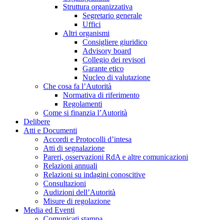
Struttura organizzativa
Segretario generale
Uffici
Altri organismi
Consigliere giuridico
Advisory board
Collegio dei revisori
Garante etico
Nucleo di valutazione
Che cosa fa l’Autorità
Normativa di riferimento
Regolamenti
Come si finanzia l’Autorità
Delibere
Atti e Documenti
Accordi e Protocolli d’intesa
Atti di segnalazione
Pareri, osservazioni RdA e altre comunicazioni
Relazioni annuali
Relazioni su indagini conoscitive
Consultazioni
Audizioni dell’Autorità
Misure di regolazione
Media ed Eventi
Comunicati stampa