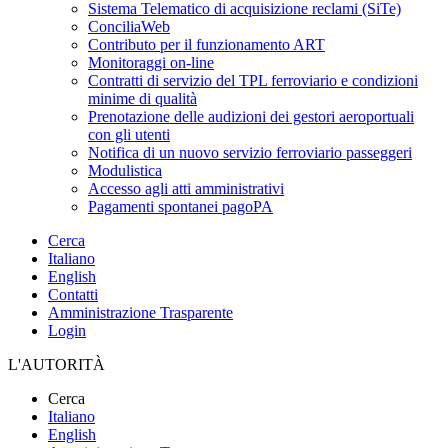
Sistema Telematico di acquisizione reclami (SiTe)
ConciliaWeb
Contributo per il funzionamento ART
Monitoraggi on-line
Contratti di servizio del TPL ferroviario e condizioni
minime di qualità
Prenotazione delle audizioni dei gestori aeroportuali
con gli utenti
Notifica di un nuovo servizio ferroviario passeggeri
Modulistica
Accesso agli atti amministrativi
Pagamenti spontanei pagoPA
Cerca
Italiano
English
Contatti
Amministrazione Trasparente
Login
L'AUTORITÀ
Cerca
Italiano
English