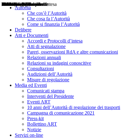
Delibere
Pareri
Consultazioni
Audizioni
Atti di Segnalazione
Accordi e Protocolli d'Intesa
Relazioni annuali
Misure di regolazione
Notizie
Comunicati Stampa
Bollettini ART
Convegni ART
Interviste del Presidente
Articoli in primo piano
Interventi del Presidente
2004
2005
2010
2013
2014
2015
2016
2017
2018
2019
202
2020
2021
2022
2023
2024
2025
2026
Aereo
Marittimo
Terrestre
Autorità
Che cos’è l’Autorità
Che cosa fa l’Autorità
Come si finanzia l’Autorità
Delibere
Atti e Documenti
Accordi e Protocolli d’intesa
Atti di segnalazione
Pareri, osservazioni RdA e altre comunicazioni
Relazioni annuali
Relazioni su indagini conoscitive
Consultazioni
Audizioni dell’Autorità
Misure di regolazione
Media ed Eventi
Comunicati stampa
Interventi del Presidente
Eventi ART
10 anni dell’Autorità di regolazione dei trasporti
Campagna di comunicazione 2021
Press-kit
Bollettino ART
Notizie
Servizi on-line