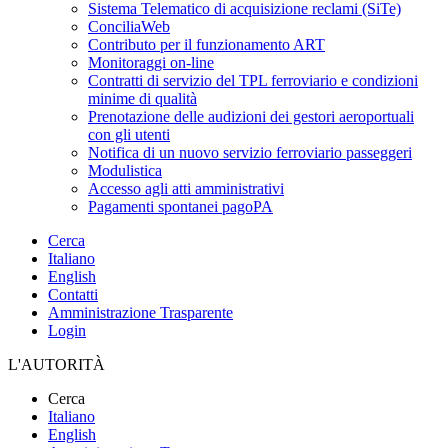
Sistema Telematico di acquisizione reclami (SiTe)
ConciliaWeb
Contributo per il funzionamento ART
Monitoraggi on-line
Contratti di servizio del TPL ferroviario e condizioni
minime di qualità
Prenotazione delle audizioni dei gestori aeroportuali
con gli utenti
Notifica di un nuovo servizio ferroviario passeggeri
Modulistica
Accesso agli atti amministrativi
Pagamenti spontanei pagoPA
Cerca
Italiano
English
Contatti
Amministrazione Trasparente
Login
L'AUTORITÀ
Cerca
Italiano
English