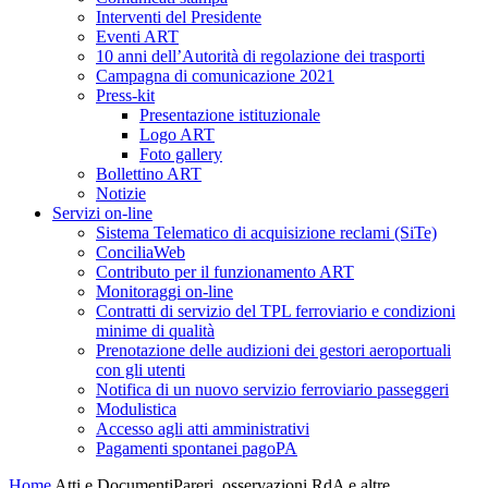
Interventi del Presidente
Eventi ART
10 anni dell’Autorità di regolazione dei trasporti
Campagna di comunicazione 2021
Press-kit
Presentazione istituzionale
Logo ART
Foto gallery
Bollettino ART
Notizie
Servizi on-line
Sistema Telematico di acquisizione reclami (SiTe)
ConciliaWeb
Contributo per il funzionamento ART
Monitoraggi on-line
Contratti di servizio del TPL ferroviario e condizioni
minime di qualità
Prenotazione delle audizioni dei gestori aeroportuali
con gli utenti
Notifica di un nuovo servizio ferroviario passeggeri
Modulistica
Accesso agli atti amministrativi
Pagamenti spontanei pagoPA
Home
Atti e Documenti
Pareri, osservazioni RdA e altre