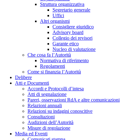
Struttura organizzativa
Segretario generale
Uffici
Altri organismi
Consigliere giuridico
Advisory board
Collegio dei revisori
Garante etico
Nucleo di valutazione
Che cosa fa l’Autorità
Normativa di riferimento
Regolamenti
Come si finanzia l’Autorità
Delibere
Atti e Documenti
Accordi e Protocolli d’intesa
Atti di segnalazione
Pareri, osservazioni RdA e altre comunicazioni
Relazioni annuali
Relazioni su indagini conoscitive
Consultazioni
Audizioni dell’Autorità
Misure di regolazione
Media ed Eventi
Comunicati stampa