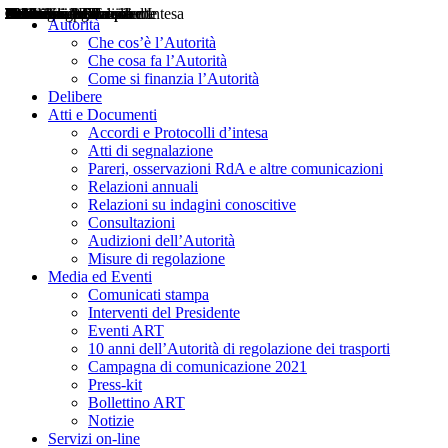
Delibere
Pareri
Consultazioni
Audizioni
Atti di Segnalazione
Accordi e Protocolli d'Intesa
Relazioni annuali
Misure di regolazione
Notizie
Comunicati Stampa
Bollettini ART
Convegni ART
Interviste del Presidente
Articoli in primo piano
Interventi del Presidente
2004
2005
2010
2013
2014
2015
2016
2017
2018
2019
202
2020
2021
2022
2023
2024
2025
2026
Aereo
Marittimo
Terrestre
Autorità
Che cos’è l’Autorità
Che cosa fa l’Autorità
Come si finanzia l’Autorità
Delibere
Atti e Documenti
Accordi e Protocolli d’intesa
Atti di segnalazione
Pareri, osservazioni RdA e altre comunicazioni
Relazioni annuali
Relazioni su indagini conoscitive
Consultazioni
Audizioni dell’Autorità
Misure di regolazione
Media ed Eventi
Comunicati stampa
Interventi del Presidente
Eventi ART
10 anni dell’Autorità di regolazione dei trasporti
Campagna di comunicazione 2021
Press-kit
Bollettino ART
Notizie
Servizi on-line