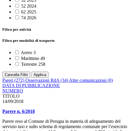
32
2023
52
2024
62
2025
74
2026
Filtra per attività
Filtra per modalità di trasporto
Aereo
3
Marittimo
49
Terrestre
258
Cancella Filtri
Applica
Pareri
(272)
Osservazioni RdA
(34)
Altre comunicazioni
(0)
DATA DI PUBBLICAZIONE
NUMERO
TITOLO
14/09/2018
Parere n. 6/2018
Parere reso al Comune di Perugia in materia di adeguamento del
servizio taxi e sullo schema di regolamento comunale per l’esercizio