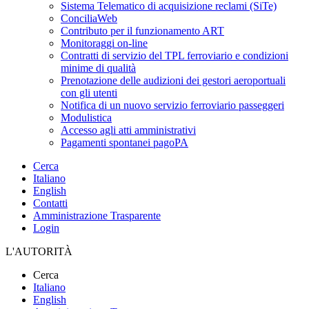
Sistema Telematico di acquisizione reclami (SiTe)
ConciliaWeb
Contributo per il funzionamento ART
Monitoraggi on-line
Contratti di servizio del TPL ferroviario e condizioni
minime di qualità
Prenotazione delle audizioni dei gestori aeroportuali
con gli utenti
Notifica di un nuovo servizio ferroviario passeggeri
Modulistica
Accesso agli atti amministrativi
Pagamenti spontanei pagoPA
Cerca
Italiano
English
Contatti
Amministrazione Trasparente
Login
L'AUTORITÀ
Cerca
Italiano
English