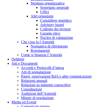
Struttura organizzativa
Segretario generale
Uffici
Altri organismi
Consigliere giuridico
Advisory board
Collegio dei revisori
Garante etico
Nucleo di valutazione
Che cosa fa l’Autorità
Normativa di riferimento
Regolamenti
Come si finanzia l’Autorità
Delibere
Atti e Documenti
Accordi e Protocolli d’intesa
Atti di segnalazione
Pareri, osservazioni RdA e altre comunicazioni
Relazioni annuali
Relazioni su indagini conoscitive
Consultazioni
Audizioni dell’Autorità
Misure di regolazione
Media ed Eventi
Comunicati stampa