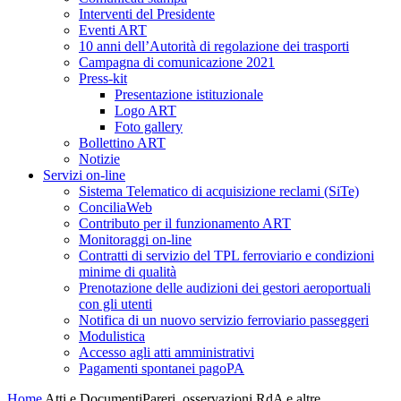
Interventi del Presidente
Eventi ART
10 anni dell’Autorità di regolazione dei trasporti
Campagna di comunicazione 2021
Press-kit
Presentazione istituzionale
Logo ART
Foto gallery
Bollettino ART
Notizie
Servizi on-line
Sistema Telematico di acquisizione reclami (SiTe)
ConciliaWeb
Contributo per il funzionamento ART
Monitoraggi on-line
Contratti di servizio del TPL ferroviario e condizioni
minime di qualità
Prenotazione delle audizioni dei gestori aeroportuali
con gli utenti
Notifica di un nuovo servizio ferroviario passeggeri
Modulistica
Accesso agli atti amministrativi
Pagamenti spontanei pagoPA
Home
Atti e Documenti
Pareri, osservazioni RdA e altre