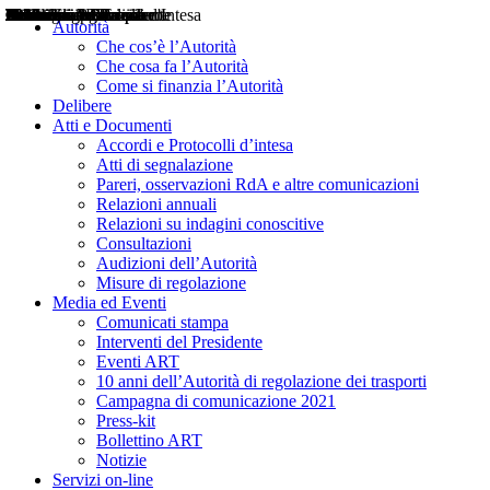
Delibere
Pareri
Consultazioni
Audizioni
Atti di Segnalazione
Accordi e Protocolli d'Intesa
Relazioni annuali
Misure di regolazione
Notizie
Comunicati Stampa
Bollettini ART
Convegni ART
Interviste del Presidente
Articoli in primo piano
Interventi del Presidente
2004
2005
2010
2013
2014
2015
2016
2017
2018
2019
202
2020
2021
2022
2023
2024
2025
2026
Aereo
Marittimo
Terrestre
Autorità
Che cos’è l’Autorità
Che cosa fa l’Autorità
Come si finanzia l’Autorità
Delibere
Atti e Documenti
Accordi e Protocolli d’intesa
Atti di segnalazione
Pareri, osservazioni RdA e altre comunicazioni
Relazioni annuali
Relazioni su indagini conoscitive
Consultazioni
Audizioni dell’Autorità
Misure di regolazione
Media ed Eventi
Comunicati stampa
Interventi del Presidente
Eventi ART
10 anni dell’Autorità di regolazione dei trasporti
Campagna di comunicazione 2021
Press-kit
Bollettino ART
Notizie
Servizi on-line