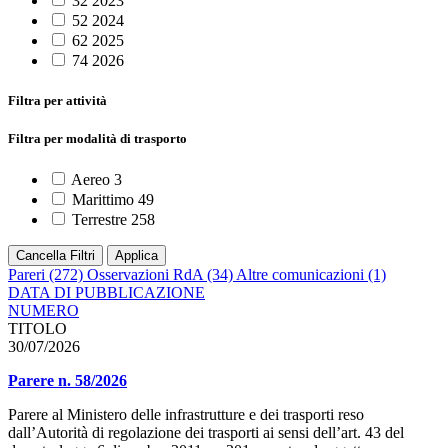
32
2023
52
2024
62
2025
74
2026
Filtra per attività
Filtra per modalità di trasporto
Aereo
3
Marittimo
49
Terrestre
258
Cancella Filtri
Applica
Pareri
(272)
Osservazioni RdA
(34)
Altre comunicazioni
(1)
DATA DI PUBBLICAZIONE
NUMERO
TITOLO
30/07/2026
Parere n. 58/2026
Parere al Ministero delle infrastrutture e dei trasporti reso
dall’Autorità di regolazione dei trasporti ai sensi dell’art. 43 del