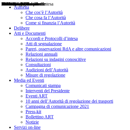
Delibere
Pareri
Consultazioni
Audizioni
Atti di Segnalazione
Accordi e Protocolli d'Intesa
Relazioni annuali
Misure di regolazione
Notizie
Comunicati Stampa
Bollettini ART
Convegni ART
Interviste del Presidente
Articoli in primo piano
Interventi del Presidente
2004
2005
2010
2013
2014
2015
2016
2017
2018
2019
202
2020
2021
2022
2023
2024
2025
2026
Aereo
Marittimo
Terrestre
Autorità
Che cos’è l’Autorità
Che cosa fa l’Autorità
Come si finanzia l’Autorità
Delibere
Atti e Documenti
Accordi e Protocolli d’intesa
Atti di segnalazione
Pareri, osservazioni RdA e altre comunicazioni
Relazioni annuali
Relazioni su indagini conoscitive
Consultazioni
Audizioni dell’Autorità
Misure di regolazione
Media ed Eventi
Comunicati stampa
Interventi del Presidente
Eventi ART
10 anni dell’Autorità di regolazione dei trasporti
Campagna di comunicazione 2021
Press-kit
Bollettino ART
Notizie
Servizi on-line