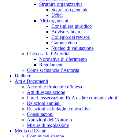
Struttura organizzativa
Segretario generale
Uffici
Altri organismi
Consigliere giuridico
Advisory board
Collegio dei revisori
Garante etico
Nucleo di valutazione
Che cosa fa l’Autorità
Normativa di riferimento
Regolamenti
Come si finanzia l’Autorità
Delibere
Atti e Documenti
Accordi e Protocolli d’intesa
Atti di segnalazione
Pareri, osservazioni RdA e altre comunicazioni
Relazioni annuali
Relazioni su indagini conoscitive
Consultazioni
Audizioni dell’Autorità
Misure di regolazione
Media ed Eventi
Comunicati stampa