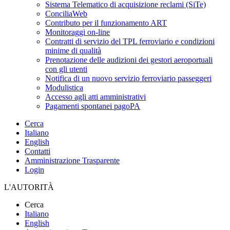
Sistema Telematico di acquisizione reclami (SiTe)
ConciliaWeb
Contributo per il funzionamento ART
Monitoraggi on-line
Contratti di servizio del TPL ferroviario e condizioni
minime di qualità
Prenotazione delle audizioni dei gestori aeroportuali
con gli utenti
Notifica di un nuovo servizio ferroviario passeggeri
Modulistica
Accesso agli atti amministrativi
Pagamenti spontanei pagoPA
Cerca
Italiano
English
Contatti
Amministrazione Trasparente
Login
L'AUTORITÀ
Cerca
Italiano
English