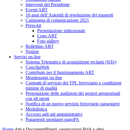
Interventi del Presidente
Eventi ART
10 anni dell’Autorità di regolazione dei trasporti
Campagna di comunicazione 2021
Press-kit
Presentazione istituzionale
Logo ART
Foto gallery
Bollettino ART
Notizie
Servizi on-line
Sistema Telematico di acquisizione reclami (SiTe)
ConciliaWeb
Contributo per il funzionamento ART
Monitoraggi on-line
Contratti di servizio del TPL ferroviario e condizioni
minime di qualità
Prenotazione delle audizioni dei gestori aeroportuali
con gli utenti
Notifica di un nuovo servizio ferroviario passeggeri
Modulistica
Accesso agli atti amministrativi
Pagamenti spontanei pagoPA
Home
Atti e Documenti
Pareri, osservazioni RdA e altre