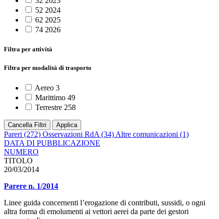
32
2023
52
2024
62
2025
74
2026
Filtra per attività
Filtra per modalità di trasporto
Aereo
3
Marittimo
49
Terrestre
258
Cancella Filtri
Applica
Pareri
(272)
Osservazioni RdA
(34)
Altre comunicazioni
(1)
DATA DI PUBBLICAZIONE
NUMERO
TITOLO
20/03/2014
Parere n. 1/2014
Linee guida concernenti l’erogazione di contributi, sussidi, o ogni
altra forma di emolumenti ai vettori aerei da parte dei gestori