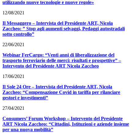
utilizzando nuove tecnologie e nuove regole»
12/08/2021
Il Messaggero – Intervista del Presidente ART, Nicola
Zaccheo: ” Stop agli aumenti selvaggi, Pedaggi autostradali
sotto controllo”
22/06/2021
Webinar FerCargo: “Venti anni di liberalizzazione del
trasporto ferroviario delle merci: risultati e prospettive” –
Intervento del Presidente ART Nicola Zaccheo
17/06/2021
Il Sole 24 Ore – Intervista del Presidente ART, Nicola
Zaccheo: “Compensazione Covid in tariffa per rilanciare
gestori e investimenti”
27/04/2021
Consumers’ Forum Workshop – Intervento del Presidente
ART Nicola Zaccheo: “Cittadini, Istituzioni e aziende insieme
per una nuova mobilità”