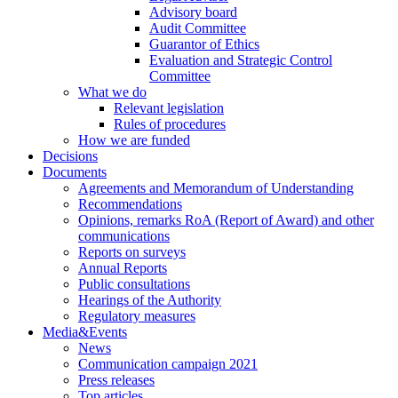
Advisory board
Audit Committee
Guarantor of Ethics
Evaluation and Strategic Control
Committee
What we do
Relevant legislation
Rules of procedures
How we are funded
Decisions
Documents
Agreements and Memorandum of Understanding
Recommendations
Opinions, remarks RoA (Report of Award) and other
communications
Reports on surveys
Annual Reports
Public consultations
Hearings of the Authority
Regulatory measures
Media&Events
News
Communication campaign 2021
Press releases
Top articles