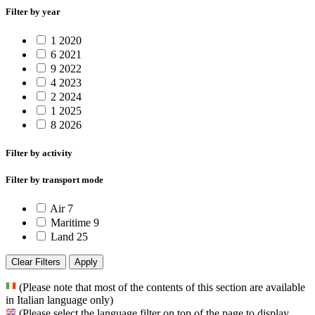
Filter by year
1
2020
6
2021
9
2022
4
2023
2
2024
1
2025
8
2026
Filter by activity
Filter by transport mode
Air
7
Maritime
9
Land
25
Clear Filters
Apply
(Please note that most of the contents of this section are available
in Italian language only)
(Please select the language filter on top of the page to display