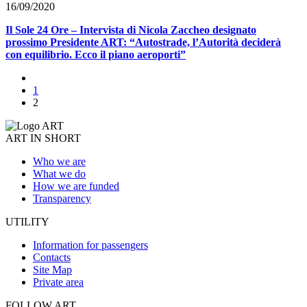
16/09/2020
Il Sole 24 Ore – Intervista di Nicola Zaccheo designato
prossimo Presidente ART: “Autostrade, l’Autorità deciderà
con equilibrio. Ecco il piano aeroporti”
1
2
ART IN SHORT
Who we are
What we do
How we are funded
Transparency
UTILITY
Information for passengers
Contacts
Site Map
Private area
FOLLOW ART