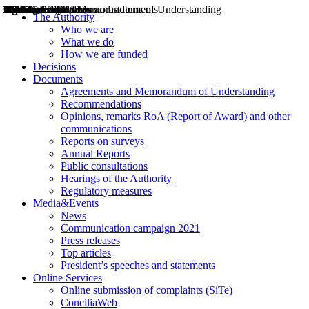
Decisions
Opinions
Public consultations
Hearings
Recommendations
Agreements and Memorandums of Understanding
Relazioni annuali
Misure di regolazione
News
Press Releases
Bollettini ART
Convegni ART
President’s interviews
Top articles
President’s speeches and statements
2004
2005
2010
2013
2014
2015
2016
2017
2018
2019
202
2020
2021
2022
2023
2024
2025
2026
Aereo
Marittimo
Terrestre
The Authority
Who we are
What we do
How we are funded
Decisions
Documents
Agreements and Memorandum of Understanding
Recommendations
Opinions, remarks RoA (Report of Award) and other
communications
Reports on surveys
Annual Reports
Public consultations
Hearings of the Authority
Regulatory measures
Media&Events
News
Communication campaign 2021
Press releases
Top articles
President’s speeches and statements
Online Services
Online submission of complaints (SiTe)
ConciliaWeb