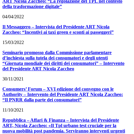
ART Nicola Zaccheo: “La regolazione del TPL nel contesto
della trasformazione digitale”
04/04/2022
Il Messaggero – Intervista del Presidente ART Nicola
Zaccheo: “Incentivi ai taxi green e sconti ai passeggeri”
15/03/2022
Seminario promosso dalla Commissione parlamentare
d’inchiesta sulla tutela dei consumatori e degli utenti
“Giornata mondiale dei diritti dei consumatori” – Intervento
del Presidente ART Nicola Zaccheo
30/11/2021
Consumers’ Forum – XVI edizione del convegno con le
Authority – Intervento del Presidente ART Nicola Zaccheo:
“Il PNRR dalla parte dei consumatori”
11/10/2021
Repubblica – Affari & Finanza – Intervista del Presidente
ART, Nicola Zaccheo: «Il Tpl urbano test cruciale per la
nuova mobilità post pandemia. Serviranno interventi urgenti