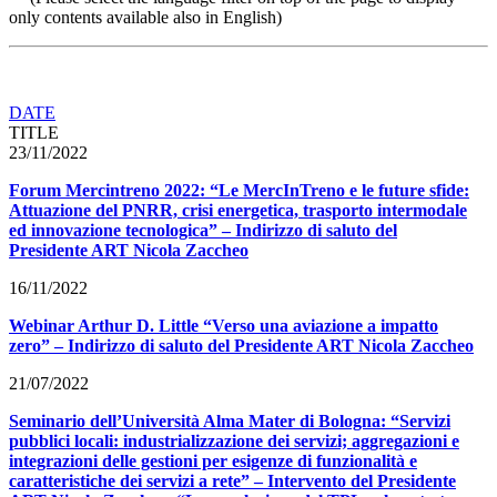
only contents available also in English)
DATE
TITLE
23/11/2022
Forum Mercintreno 2022: “Le MercInTreno e le future sfide:
Attuazione del PNRR, crisi energetica, trasporto intermodale
ed innovazione tecnologica” – Indirizzo di saluto del
Presidente ART Nicola Zaccheo
16/11/2022
Webinar Arthur D. Little “Verso una aviazione a impatto
zero” – Indirizzo di saluto del Presidente ART Nicola Zaccheo
21/07/2022
Seminario dell’Università Alma Mater di Bologna: “Servizi
pubblici locali: industrializzazione dei servizi; aggregazioni e
integrazioni delle gestioni per esigenze di funzionalità e
caratteristiche dei servizi a rete” – Intervento del Presidente